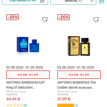
Фильтр
1
Сортировать по:
35%
25%
02.08.2026 - 01.09.2026
02.08.2026 - 01.09.2026
02.08-01.09
02.08-01.09
ANTONIO BANDERAS EdT
ANTONIO BANDERAS The
King Of Seduction
Golden Secret мужская
Обычная цена
Обычная цена
Summerland туалетная
туалетная вода, 50мл
46,99 €
41,49 €
вода для мужчин, 100мл
30,49 €
31,09 €
0
2