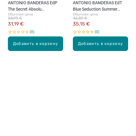
ANTONIO BANDERAS EdP
ANTONIO BANDERAS EdT
The Secret Absolu
Blue Seduction Summer
Обычная цена
Обычная цена
парфюмированная вода
Essence мужская туалетная
38,99 €
46,89 €
для мужчин, 100мл
вода, 100мл
31,19 €
35,15 €
0
0
Добавить в корзину
Добавить в корзину
Карьера в Drogas
ЧЗВ Часто задаваемые вопросы
Правила использования