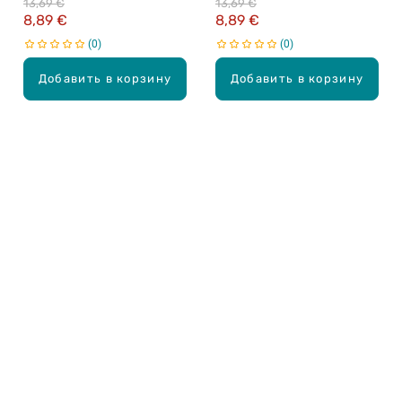
13,69 €
13,69 €
8,89 €
8,89 €
0
0
Добавить в корзину
Добавить в корзину
Карьера в Drogas
ЧЗВ Часто задаваемые вопросы
Правила использования