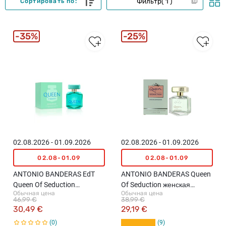
Фильтр
1
Сортировать по:
35%
25%
02.08.2026 - 01.09.2026
02.08.2026 - 01.09.2026
02.08-01.09
02.08-01.09
ANTONIO BANDERAS EdT
ANTONIO BANDERAS Queen
Queen Of Seduction
Of Seduction женская
Обычная цена
Обычная цена
Summerland туалетная
туалетная вода, 50мл
46,99 €
38,99 €
вода для женщин, 80мл
30,49 €
29,19 €
0
9