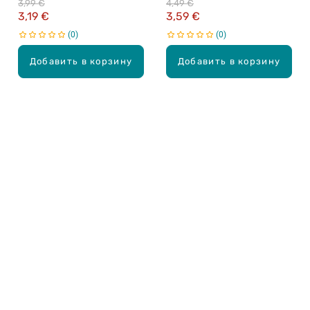
3,99 €
4,49 €
3,19 €
3,59 €
0
0
Добавить в корзину
Добавить в корзину
Карьера в Drogas
ЧЗВ Часто задаваемые вопросы
Правила использования