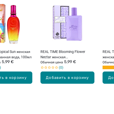
opical Sun женская
REAL TIME Blooming Flower
REAL T
нная вода, 100мл
Nectar женская
женск
5,99 €
5,99 €
а
парфюмированная вода, 100мл
Обычная цена
вода, 
Обычна
0
ть в корзину
Добавить в корзину
До