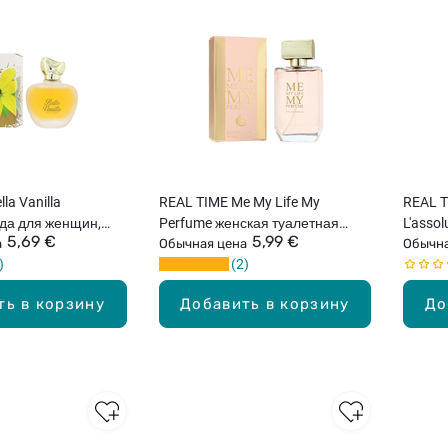
la Vanilla
REAL TIME Me My Life My
REAL T
ода для женщин,
Perfume женская туалетная
L'asso
5,69 €
5,99 €
а
вода, 100мл
Обычная цена
женщи
Обычна
2
ть в корзину
Добавить в корзину
До