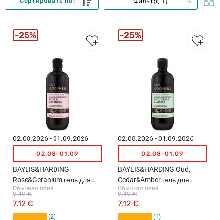
Фильтр
1
Сортировать по:
25%
25%
02.08.2026 - 01.09.2026
02.08.2026 - 01.09.2026
02.08-01.09
02.08-01.09
BAYLIS&HARDING
BAYLIS&HARDING Oud,
Rose&Geranium гель для
Cedar&Amber гель для
Обычная цена
Обычная цена
душа, 500мл
душа, 500мл
9,49 €
9,49 €
7,12 €
7,12 €
2
1