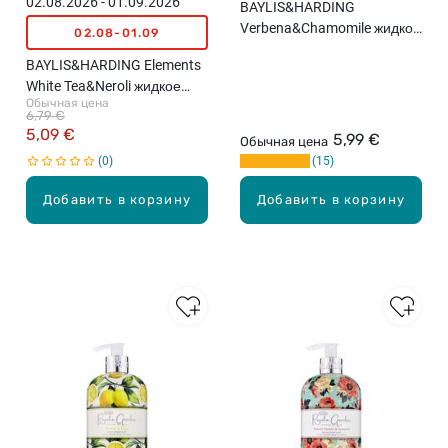
02.08.2026 - 01.09.2026
BAYLIS&HARDING
Verbena&Chamomile жидкое
02.08-01.09
мыло для рук, 500мл
BAYLIS&HARDING Elements
White Tea&Neroli жидкое
Обычная цена
мыло для рук, 500мл
6,79 €
5,09 €
5,99 €
Обычная цена
0
15
Добавить в корзину
Добавить в корзину