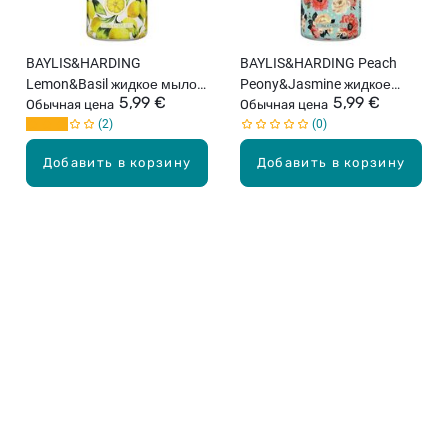
BAYLIS&HARDING
BAYLIS&HARDING Peach
Lemon&Basil жидкое мыло
Peony&Jasmine жидкое
5,99 €
5,99 €
для рук, 500мл
Обычная цена
мыло для рук, 500мл
Обычная цена
2
0
Добавить в корзину
Добавить в корзину
Карьера в Drogas
ЧЗВ Часто задаваемые вопросы
Правила использования