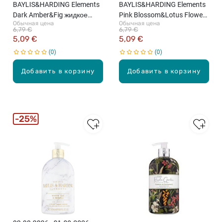
BAYLIS&HARDING Elements
BAYLIS&HARDING Elements
Dark Amber&Fig жидкое
Pink Blossom&Lotus Flower
Обычная цена
Обычная цена
мыло для рук, 500мл
жидкое мыло для рук,
6,79 €
6,79 €
500мл
5,09 €
5,09 €
0
0
Добавить в корзину
Добавить в корзину
25%