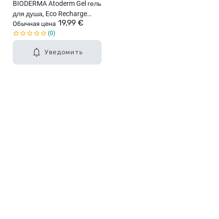
BIODERMA Atoderm Gel гель
для душа, Eco Recharge
19,99 €
Refill, 1л
Обычная цена
0
Уведомить
Карьера в Drogas
ЧЗВ Часто задаваемые вопросы
Правила использования