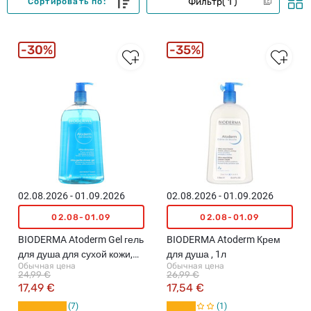
Фильтр
1
Сортировать по:
30%
35%
02.08.2026 - 01.09.2026
02.08.2026 - 01.09.2026
02.08-01.09
02.08-01.09
BIODERMA Atoderm Gel гель
BIODERMA Atoderm Крем
для душа для сухой кожи,
для душа , 1л
Обычная цена
Обычная цена
1л
24,99 €
26,99 €
17,49 €
17,54 €
7
1