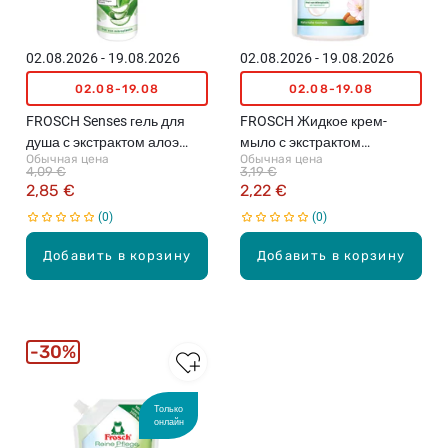
02.08.2026 - 19.08.2026
02.08.2026 - 19.08.2026
02.08-19.08
02.08-19.08
FROSCH Senses гель для
FROSCH Жидкое крем-
душа с экстрактом алоэ
мыло с экстрактом
Обычная цена
Обычная цена
вера, 300мл
миндального молока,
4,09 €
3,19 €
резерв, 500мл
2,85 €
2,22 €
0
0
Добавить в корзину
Добавить в корзину
30%
Только
онлайн