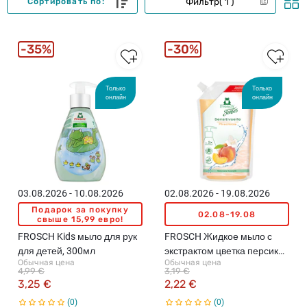
Фильтр
1
Сортировать по:
35%
30%
Только
Только
онлайн
онлайн
03.08.2026 - 10.08.2026
02.08.2026 - 19.08.2026
Подарок за покупку
02.08-19.08
свыше 15,99 евро!
FROSCH Kids мыло для рук
FROSCH Жидкое мыло с
для детей, 300мл
экстрактом цветка персика,
Обычная цена
Обычная цена
резерв, 500мл
4,99 €
3,19 €
3,25 €
2,22 €
0
0