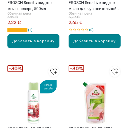
FROSCH Sensitiv жидкое
FROSCH Sensitive жидкое
мыло, резерв, 500мл
мыло для чувствительной
Обычная цена
Обычная цена
кожи, 300мл
3,19 €
3,79 €
2,22 €
2,65 €
1
0
Добавить в корзину
Добавить в корзину
30%
30%
Только
онлайн