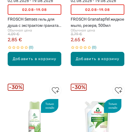
02.08.2026 - 19.08.2026
02.08.2026 - 19.08.2026
02.08-19.08
02.08-19.08
FROSCH Senses гель для
FROSCH Granatapfel жидкое
душа с экстрактом граната,
мыло, резерв, 500мл
Обычная цена
Обычная цена
300мл
4,09 €
3,79 €
2,85 €
2,65 €
0
0
Добавить в корзину
Добавить в корзину
30%
30%
Только
Только
онлайн
онлайн