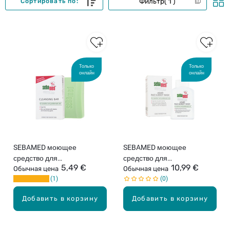
Фильтр
1
Сортировать по:
Только
Только
онлайн
онлайн
SEBAMED моющее
SEBAMED моющее
средство для
средство для
5,49 €
10,99 €
чувствительной и
Обычная цена
чувствительной и
Обычная цена
1
0
проблемной кожи, 100г
проблемной кожи лица и
тела, 200мл
Добавить в корзину
Добавить в корзину