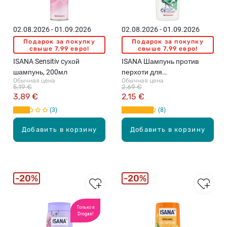
02.08.2026 - 01.09.2026
02.08.2026 - 01.09.2026
Подарок за покупку
Подарок за покупку
свыше 7,99 евро!
свыше 7,99 евро!
ISANA Sensitiv cухой
ISANA Шампунь против
шампунь, 200мл
перхоти для
Обычная цена
Обычная цена
чувствительной кожи
5,19 €
2,69 €
головы с эвкалиптовым
3,89 €
2,15 €
маслом, 300мл
3
8
Добавить в корзину
Добавить в корзину
20%
20%
Только в
Drogas!