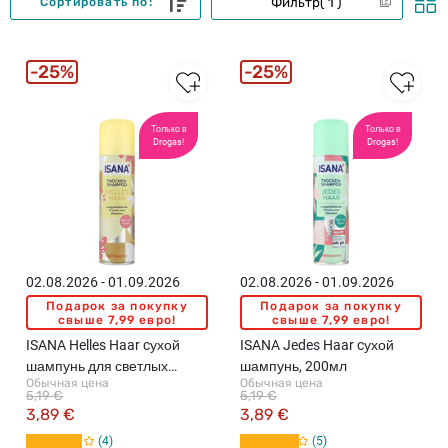
Фильтр
1
Сортировать по:
25%
25%
Только в
Только в
Drogas!
Drogas!
02.08.2026 - 01.09.2026
02.08.2026 - 01.09.2026
Подарок за покупку
Подарок за покупку
свыше 7,99 евро!
свыше 7,99 евро!
ISANA Helles Haar cухой
ISANA Jedes Haar cухой
шампунь для светлых
шампунь, 200мл
Обычная цена
Обычная цена
волос, 200мл
5,19 €
5,19 €
3,89 €
3,89 €
4
5