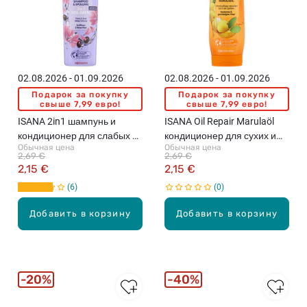
02.08.2026 - 01.09.2026
02.08.2026 - 01.09.2026
Подарок за покупку
Подарок за покупку
свыше 7,99 евро!
свыше 7,99 евро!
ISANA 2in1 шампунь и
ISANA Oil Repair Marulaöl
кондиционер для слабых и
кондиционер для сухих и
Обычная цена
Обычная цена
тонких волос, 300мл
поврежденных волос,
2,69 €
2,69 €
300мл
2,15 €
2,15 €
6
0
Добавить в корзину
Добавить в корзину
20%
40%