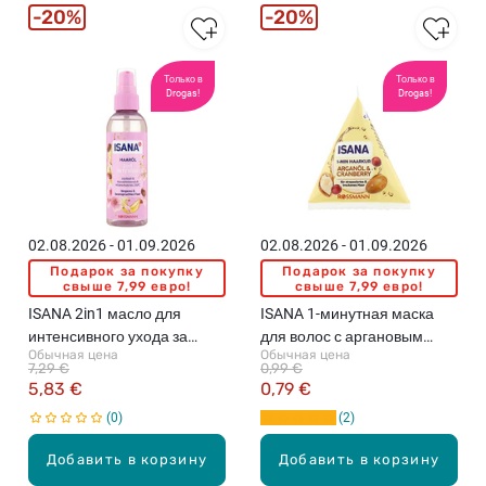
20%
20%
Только в
Только в
Drogas!
Drogas!
02.08.2026 - 01.09.2026
02.08.2026 - 01.09.2026
Подарок за покупку
Подарок за покупку
свыше 7,99 евро!
свыше 7,99 евро!
ISANA 2in1 масло для
ISANA 1-минутная маска
интенсивного ухода за
для волос с аргановым
Обычная цена
Обычная цена
волосами, 100мл
маслом и экстрактом
7,29 €
0,99 €
клюквы, 25мл
5,83 €
0,79 €
0
2
Добавить в корзину
Добавить в корзину