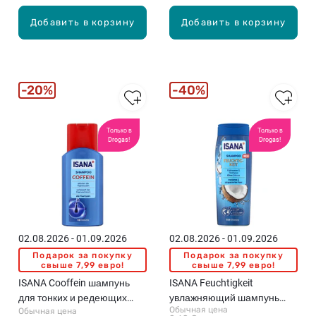
Добавить в корзину
Добавить в корзину
20%
40%
Только в
Только в
Drogas!
Drogas!
02.08.2026 - 01.09.2026
02.08.2026 - 01.09.2026
Подарок за покупку
Подарок за покупку
свыше 7,99 евро!
свыше 7,99 евро!
ISANA Cooffein шампунь
ISANA Feuchtigkeit
для тонких и редеющих
увлажняющий шампунь
Обычная цена
Обычная цена
волос, 250мл
для сухих и поврежденных