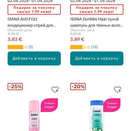
02.08.2026 - 01.09.2026
02.08.2026 - 01.09.2026
Подарок за покупку
Подарок за покупку
свыше 7,99 евро!
свыше 7,99 евро!
ISANA Anti-Frizz
ISANA Dunkles Haar cухой
кондиционер-спрей для
шампунь для тёмных волос,
Обычная цена
Обычная цена
волос, 200мл
200мл
4,79 €
5,19 €
3,83 €
3,89 €
5
10
Добавить в корзину
Добавить в корзину
25%
20%
Только в
Только в
Drogas!
Drogas!