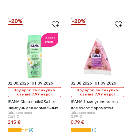
20%
20%
Только в
Drogas!
02.08.2026 - 01.09.2026
02.08.2026 - 01.09.2026
Подарок за покупку
Подарок за покупку
свыше 7,99 евро!
свыше 7,99 евро!
ISANA Chamomile&Salbei
ISANA 1-минутная маска
шампунь для нормальных и
для волос с ароматом
Обычная цена
Обычная цена
жирных волос, 300мл
цветков вишни, 25мл
2,69 €
0,99 €
2,15 €
0,79 €
3
1