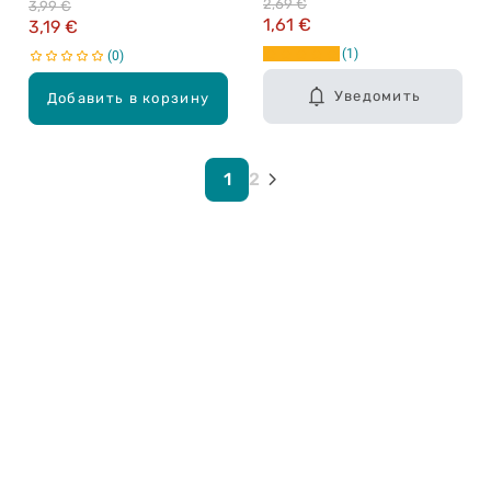
2,69 €
3,99 €
волос, 300мл
1,61 €
3,19 €
1
0
Уведомить
Добавить в корзину
1
2
Карьера в Drogas
ЧЗВ Часто задаваемые вопросы
Правила использования