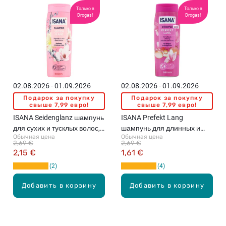
Только в
Только в
Drogas!
Drogas!
02.08.2026 - 01.09.2026
02.08.2026 - 01.09.2026
Подарок за покупку
Подарок за покупку
свыше 7,99 евро!
свыше 7,99 евро!
ISANA Seidenglanz шампунь
ISANA Prefekt Lang
для сухих и тусклых волос,
шампунь для длинных и
Обычная цена
Обычная цена
300мл
слабых волос, 300мл
2,69 €
2,69 €
2,15 €
1,61 €
2
4
Добавить в корзину
Добавить в корзину