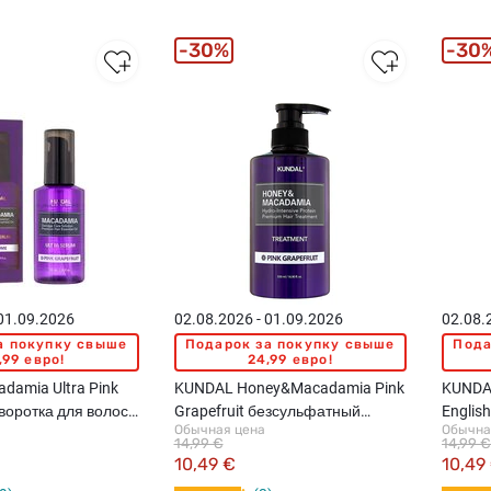
30%
30
 01.09.2026
02.08.2026 - 01.09.2026
02.08.
а покупку свыше
Подарок за покупку свыше
Пода
,99 евро!
24,99 евро!
damia Ultra Pink
KUNDAL Honey&Macadamia Pink
KUNDA
ыворотка для волос,
Grapefruit безсульфатный
Englis
Обычная цена
Обычна
бальзам для волос, 500мл
500мл
14,99 €
14,99 €
10,49 €
10,49