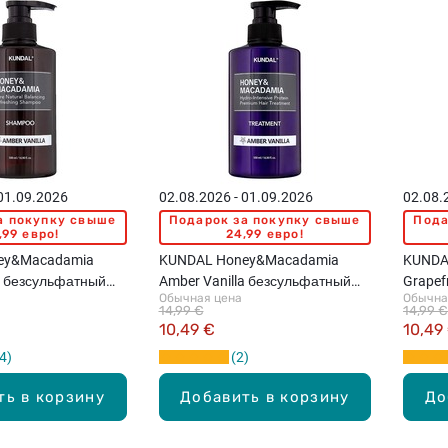
 01.09.2026
02.08.2026 - 01.09.2026
02.08.
а покупку свыше
Подарок за покупку свыше
Пода
,99 евро!
24,99 евро!
ey&Macadamia
KUNDAL Honey&Macadamia
KUNDA
a безсульфатный
Amber Vanilla безсульфатный
Grapef
Обычная цена
Обычна
 волос, 500мл
кондиционер, 500мл
шампун
14,99 €
14,99 €
10,49 €
10,49
4
2
ть в корзину
Добавить в корзину
До