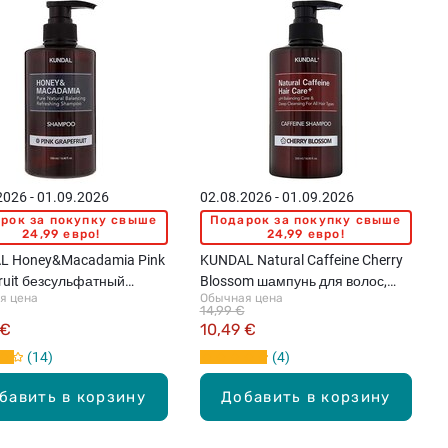
2026 - 01.09.2026
02.08.2026 - 01.09.2026
рок за покупку свыше
Подарок за покупку свыше
24,99 евро!
24,99 евро!
L Honey&Macadamia Pink
KUNDAL Natural Caffeine Cherry
ruit безсульфатный
Blossom шампунь для волос,
я цена
Обычная цена
ь для волос, 500мл
500мл
14,99 €
 €
10,49 €
14
4
бавить в корзину
Добавить в корзину