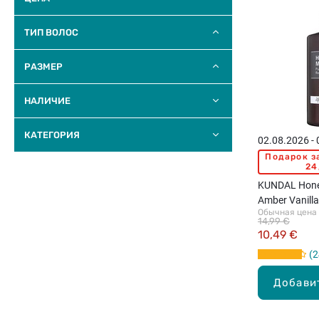
ТИП ВОЛОС
РАЗМЕР
НАЛИЧИЕ
КАТЕГОРИЯ
02.08.2026 -
Подарок з
24
KUNDAL Hon
Amber Vanill
Обычная цена
шампунь для
14,99 €
10,49 €
2
Добави