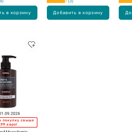
9
3
ть в корзину
Добавить в корзину
До
 01.09.2026
а покупку свыше
,99 евро!
ey&Macadamia