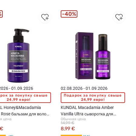
%
40%
2026 - 01.09.2026
02.08.2026 - 01.09.2026
рок за покупку свыше
Подарок за покупку свыше
24,99 евро!
24,99 евро!
L Honey&Macadamia
KUNDAL Macadamia Amber
h Rose бальзам для волос,
Vanilla Ultra сыворотка для
я цена
Обычная цена
волос, 100мл
14,99 €
 €
8,99 €