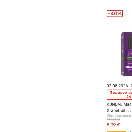
40%
02.08.2026 -
Подарок з
24
KUNDAL Maca
Grapefruit с
Обычная цена
100мл
14,99 €
8,99 €