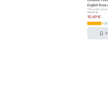
English Rose
Обычная цена
500мл
14,99 €
10,49 €
1
У