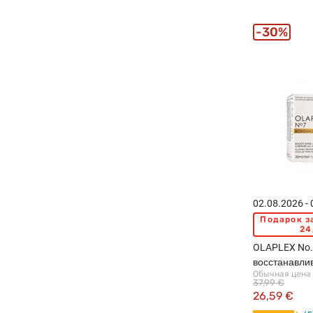
30%
02.08.2026 -
Подарок з
24
OLAPLEX No.7
восстанавли
Обычная цена
волос, 30мл
37,99 €
26,59 €