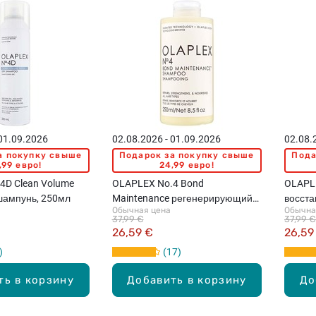
 01.09.2026
02.08.2026 - 01.09.2026
02.08.
а покупку свыше
Подарок за покупку свыше
Пода
,99 евро!
24,99 евро!
4D Clean Volume
OLAPLEX No.4 Bond
OLAPLE
шампунь, 250мл
Maintenance регенерирующий
восст
Обычная цена
Обычна
шампунь для волос, 250мл
волос,
37,99 €
37,99 €
26,59 €
26,59
17
ть в корзину
Добавить в корзину
До