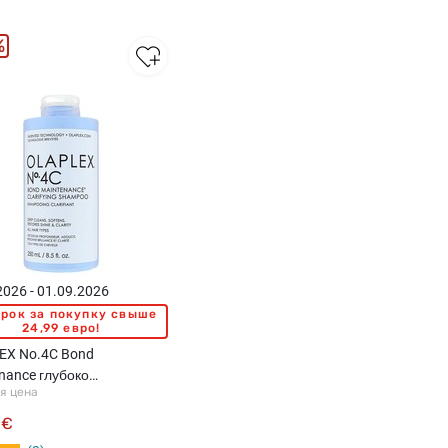
%
2026 - 01.09.2026
рок за покупку свыше
24,99 евро!
EX No.4C Bond
nance глубоко
я цена
ющий шампунь для
 250мл
 €