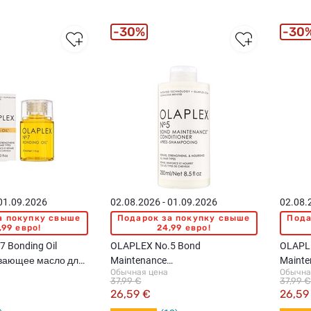
30%
30
 01.09.2026
02.08.2026 - 01.09.2026
02.08.
а покупку свыше
Подарок за покупку свыше
Пода
,99 евро!
24,99 евро!
 Bonding Oil
OLAPLEX No.5 Bond
OLAPL
вающее масло для
Maintenance
Mainte
Обычная цена
Обычна
восстанавливающий
очища
37,99 €
37,99 €
кондиционер для волос, 250мл
волос,
26,59 €
26,59