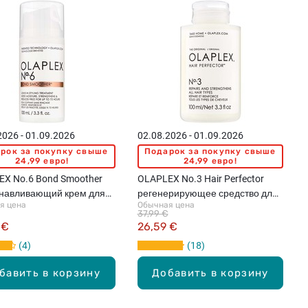
2026 - 01.09.2026
02.08.2026 - 01.09.2026
рок за покупку свыше
Подарок за покупку свыше
24,99 евро!
24,99 евро!
X No.6 Bond Smoother
OLAPLEX No.3 Hair Perfector
анавливающий крем для
регенерирующее средство для
я цена
Обычная цена
 100мл
волос, 100мл
37,99 €
 €
26,59 €
4
18
бавить в корзину
Добавить в корзину