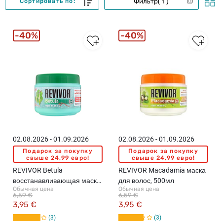
Фильтр
1
Сортировать по:
40%
40%
02.08.2026 - 01.09.2026
02.08.2026 - 01.09.2026
Подарок за покупку
Подарок за покупку
свыше 24,99 евро!
свыше 24,99 евро!
REVIVOR Betula
REVIVOR Macadamia маска
восстанавливающая маска
для волос, 500мл
Обычная цена
Обычная цена
для волос, 500мл
6,59 €
6,59 €
3,95 €
3,95 €
3
3