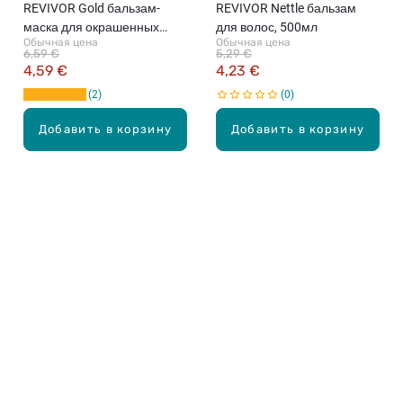
REVIVOR Gold бальзам-
REVIVOR Nettle бальзам
маска для окрашенных
для волос, 500мл
Обычная цена
Обычная цена
волос, 500мл
6,59 €
5,29 €
4,59 €
4,23 €
2
0
Добавить в корзину
Добавить в корзину
Карьера в Drogas
ЧЗВ Часто задаваемые вопросы
Правила использования