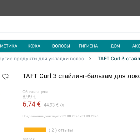
МЕТИКА
КОЖА
ВОЛОСЫ
ГИГИЕНА
ДОМ
АК
ругие продукты для укладки волос
TAFT Curl 3 cтай
TAFT Curl 3 cтайлинг-бальзам для лок
Обычная цена
8,99 €
6,74 €
44,93 €
л
Предложение действует с
02.08.2026 - 01.09.2026
( 2 ) отзывы
551913