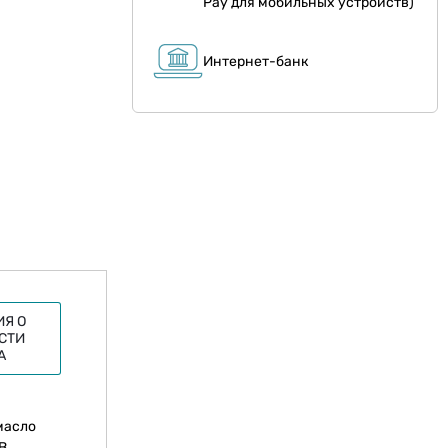
Pay для мобильных устройств)
Интернет-банк
Я О
СТИ
А
масло
В