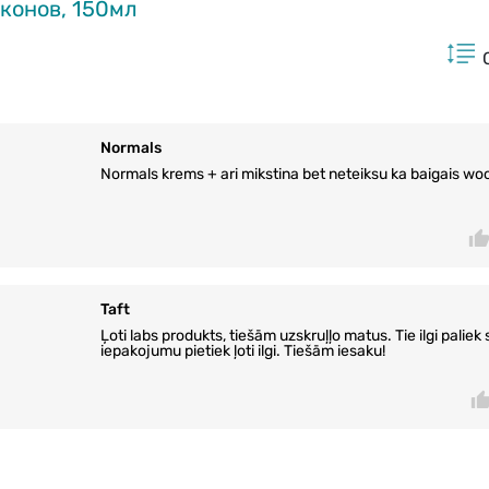
оконов, 150мл
Normals
Normals krems + ari mikstina bet neteiksu ka baigais w
Taft
Ļoti labs produkts, tiešām uzskruļļo matus. Tie ilgi paliek 
iepakojumu pietiek ļoti ilgi. Tiešām iesaku!