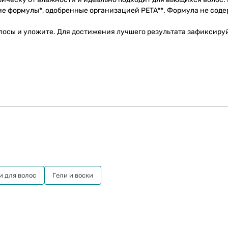
кие формулы*, одобренные организацией PETA**. Формула не сод
лосы и уложите. Для достижения лучшего результата зафиксиру
и для волос
Гели и воски