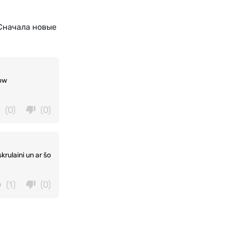
Сначала новые
oow
(0)
(0)
skrulaini un ar šo
(1)
(0)