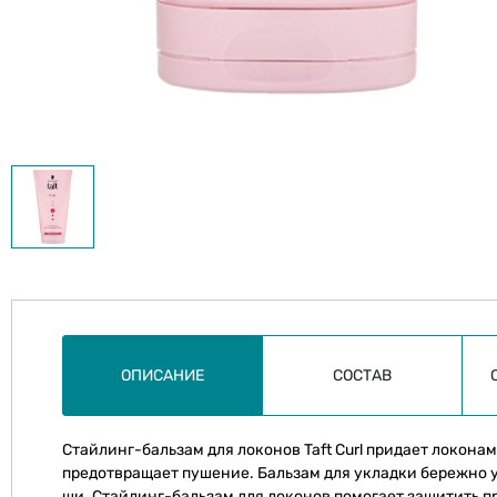
ОПИСАНИЕ
СОСТАВ
Стайлинг-бальзам для локонов Taft Curl придает локона
предотвращает пушение. Бальзам для укладки бережно 
ши. Стайлинг-бальзам для локонов помогает защитить п