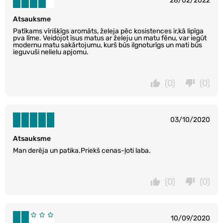
28/02/2022
Atsauksme
Patīkams vīrišķīgs aromāts, želeja pēc kosistences ir,kā lipīga
pva līme. Veidojot īsus matus ar želeju un matu fēnu, var iegūt
modernu matu sakārtojumu, kurš būs ilgnoturīgs un mati būs
ieguvuši nelielu apjomu.
(0)
(0)
03/10/2020
Atsauksme
Man derēja un patika.Priekš cenas-ļoti laba.
(0)
(0)
10/09/2020