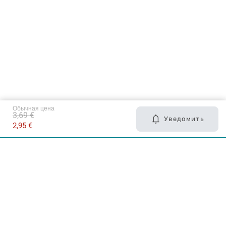
Обычная цена
3,69 €
Уведомить
2,95 €
Карьера в Drogas
ЧЗВ Часто задаваемые вопросы
Правила использования