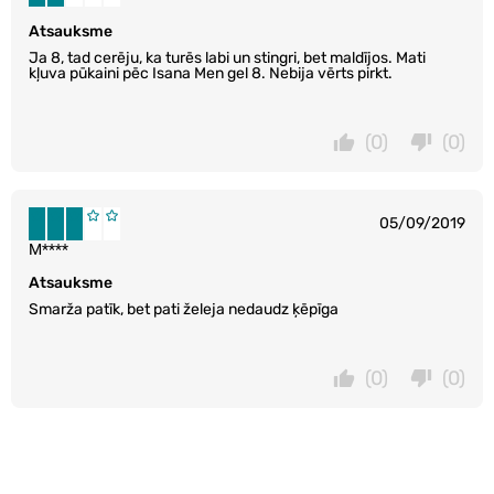
Atsauksme
Ja 8, tad cerēju, ka turēs labi un stingri, bet maldījos. Mati
kļuva pūkaini pēc Isana Men gel 8. Nebija vērts pirkt.
(0)
(0)
05/09/2019
M****
Atsauksme
Smarža patīk, bet pati želeja nedaudz ķēpīga
(0)
(0)