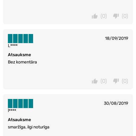
(0)
(0)
18/09/2019
L****
Atsauksme
Bez komentāra
(0)
(0)
30/08/2019
l****
Atsauksme
smaržīga, ilgi noturīga