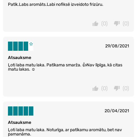
Patīk.Labs aromāts.Labi nofiksē izveidoto frizūru.
(0)
(0)
29/08/2021
Atsauksme
Ļoti laba matu laka. Patīkama smarža. 👍Nav līpīga, kā citas
matu lakas. ☺️
(0)
(0)
20/04/2021
Atsauksme
Ļoti laba matu laka. Noturīga, ar patīkamu aromātu, bet nav
pamanāma.