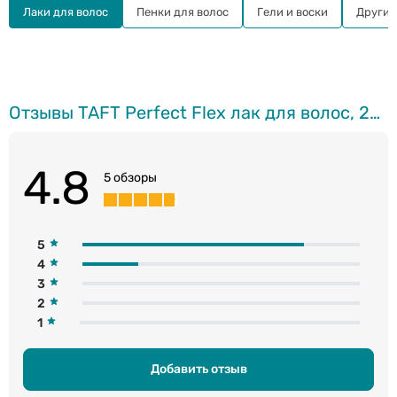
Лаки для волос
Пенки для волос
Гели и воски
Другие
Отзывы TAFT Perfect Flex лак для волос, 250мл
4.8
5 обзоры
5
4
3
2
1
Добавить отзыв