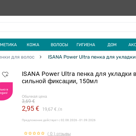
МЕТИКА
КОЖА
ВОЛОСЫ
ГИГИЕНА
ДОМ
АК
енки для волос
ISANA Power Ultra пенка для укладк
ISANA Power Ultra пенка для укладки 
сильной фиксации, 150мл
лько в
ogas!
Обычная цена
3,69 €
2,95 €
19,67 €
л
Предложение действует с
02.08.2026 - 01.09.2026
( 0 ) отзывы