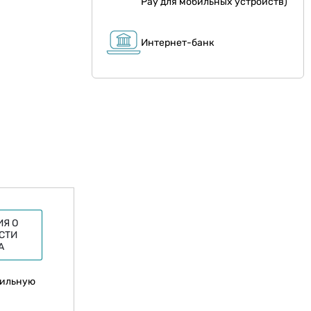
Pay для мобильных устройств)
Интернет-банк
Я О
СТИ
А
сильную