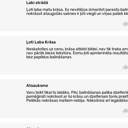
Labi strādā
Ļoti laba matu krāsa. Es nevēlējos izmantot parasto bali
nokrāsot ataugošās saknes ir ļoti viegli un viņas paliek b
Ļoti Laba Krāsa
Neskatoties uz cenu, krāsa atbilst bildei, nav tik traka 
nav pārāk bieza tekstūra. Esmu ļoti apmierināta rezultāt
bez papildus balināšanas
Atsauksme
Varu teikt tikai to labāko. Pēc balināšanas palika dzelten
pamēģināt nokrāsot ar šo krāsu un dzeltenais tonis prakt
Pelēkās nokrāsas matiem nebija. Nākošreiz arī iegādāšos 