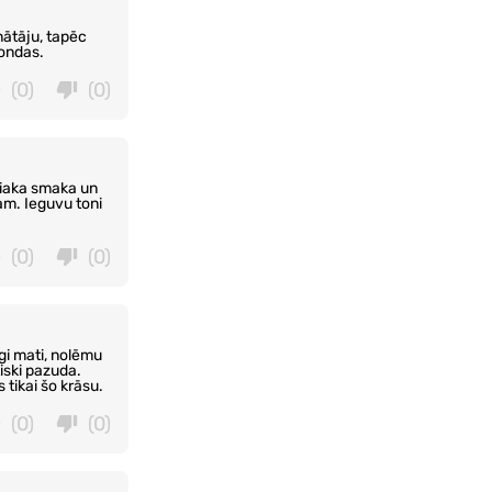
nātāju, tapēc
londas.
(0)
(0)
amiaka smaka un
am. Ieguvu toni
(0)
(0)
īgi mati, nolēmu
iski pazuda.
tikai šo krāsu.
(0)
(0)