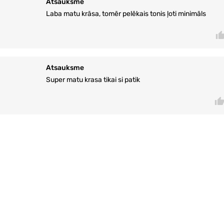
Atsauksme
Laba matu krāsa, tomēr pelēkais tonis ļoti minimāls
Atsauksme
Super matu krasa tikai si patik