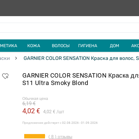
МЕТИКА
КОЖА
ВОЛОСЫ
ГИГИЕНА
ДОМ
АК
аски
GARNIER COLOR SENSATION Краска для волос, S1
GARNIER COLOR SENSATION Краска для
S11 Ultra Smoky Blond
Обычная цена
6,19 €
4,02 €
4,02 €
шт
Предложение действует с
02.08.2026 - 01.09.2026
( 8 ) отзывы