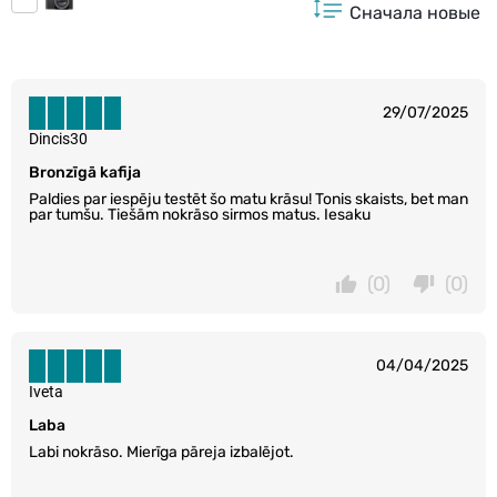
Сначала новые
29/07/2025
Dincis30
Bronzīgā kafija
Paldies par iespēju testēt šo matu krāsu! Tonis skaists, bet man
par tumšu. Tiešām nokrāso sirmos matus. Iesaku
(0)
(0)
04/04/2025
Iveta
Laba
Labi nokrāso. Mierīga pāreja izbalējot.