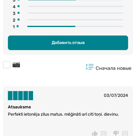
5
4
3
2
1
Добавить отзыв
Сначала новые
03/07/2024
Atsauksme
Perfekti ietonēja zilus matus. mēģināti arī citi toņi. dievinu.
(0)
(0)