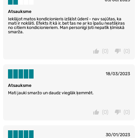
Atsauksme
Ieklājot matos kondicionieris izšķīst ūdenī - nav sajūtas, ka
mati ir noklāti. Efekts it kā ir, bet tas ne ar ko īpašu neatšķiras
no citiem kondicionieriem. Man personīgi ļoti nepatīk ķīmiskā
smarža.
(0)
(0)
18/03/2023
Atsauksme
Mati jauki smaržo un daudz vieglāk ķemmēt.
(0)
(0)
30/01/2023