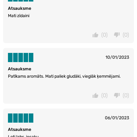
Atsauksme
Mati zīdaini
(0)
(0)
10/01/2023
Atsauksme
Patīkams aromāts. Mati paliek gludāki, vieglāk ķemmējami.
(0)
(0)
06/01/2023
Atsauksme
Ļoti labs, iesaku.