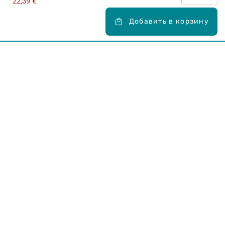
22,39 €
Добавить в корзину
Карьера в Drogas
ЧЗВ Часто задаваемые вопросы
Правила использования
О Drogas