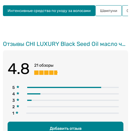
Интенсивные средства по уходу за волосами
Шампуни
С
Отзывы CHI LUXURY Black Seed Oil масло чёрного тмина для волос, 89мл
4.8
21 обзоры
5
4
3
2
1
Добавить отзыв