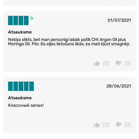
01/07/2021
Atsauksme
Nebija slikts, bet man personīgi labāk patīk CHI Argan Oil plus
Moringa Oil. Pēc šīs eļļas lietošans likās, ka mati kļūst smagnēji.
(0)
(0)
28/06/2021
Atsauksme
Классный запах!
(0)
(0)