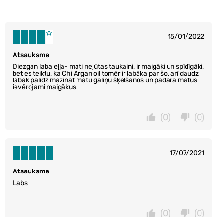
15/01/2022
Atsauksme
Diezgan laba eļļa- mati nejūtas taukaini, ir maigāki un spīdīgāki,
bet es teiktu, ka Chi Argan oil tomēr ir labāka par šo, arī daudz
labāk palīdz mazināt matu galiņu šķelšanos un padara matus
ievērojami maigākus.
(0)
(0)
17/07/2021
Atsauksme
Labs
(0)
(0)