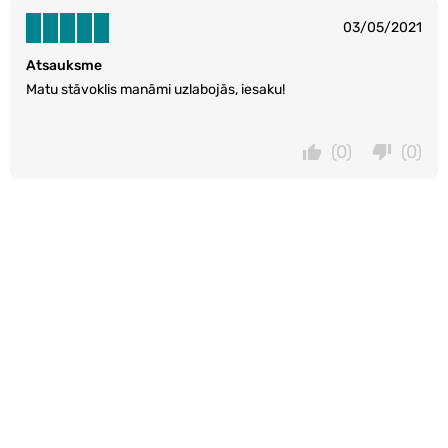
03/05/2021
Atsauksme
Matu stāvoklis manāmi uzlabojās, iesaku!
(0)
(0)