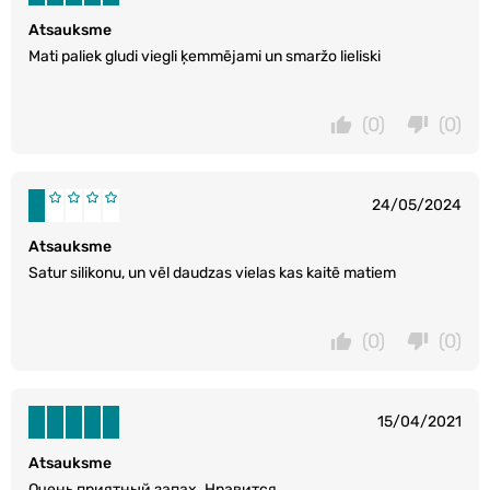
Atsauksme
Mati paliek gludi viegli ķemmējami un smaržo lieliski
(0)
(0)
24/05/2024
Atsauksme
Satur silikonu, un vēl daudzas vielas kas kaitē matiem
(0)
(0)
15/04/2021
Atsauksme
Очень приятный запах. Нравится