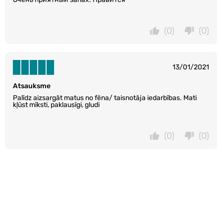
(0)
(0)
13/01/2021
Atsauksme
Palīdz aizsargāt matus no fēna/ taisnotāja iedarbības. Mati
kļūst mīksti, paklausīgi, gludi
(0)
(0)