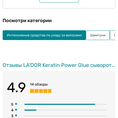
Посмотри категории
Интенсивные средства по уходу за волосами
Шампуни
С
Отзывы LA'DOR Keratin Power Glue cыворотка для секущихся кончиков, 60г
4.9
14 обзоры
5
4
3