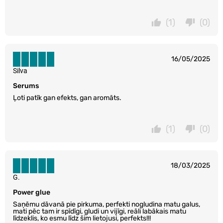
(1)
(0)
16/05/2025
Silva
Serums
Ļoti patīk gan efekts, gan aromāts.
(1)
(0)
18/03/2025
G.
Power glue
Saņēmu dāvanā pie pirkuma, perfekti nogludina matu galus,
mati pēc tam ir spīdīgi, gludi un vijīgi, reāli labākais matu
līdzeklis, ko esmu līdz šim lietojusi, perfekts!!!