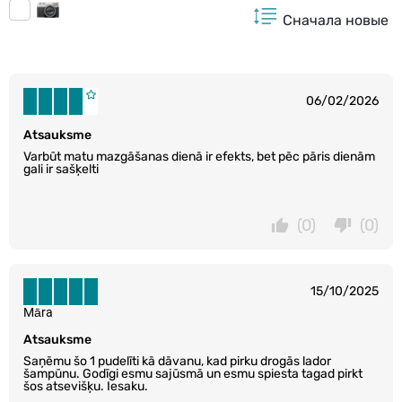
Сначала новые
06/02/2026
Atsauksme
Varbūt matu mazgāšanas dienā ir efekts, bet pēc pāris dienām
gali ir sašķelti
(0)
(0)
15/10/2025
Māra
Atsauksme
Saņēmu šo 1 pudelīti kā dāvanu, kad pirku drogās lador
šampūnu. Godīgi esmu sajūsmā un esmu spiesta tagad pirkt
šos atsevišķu. Iesaku.