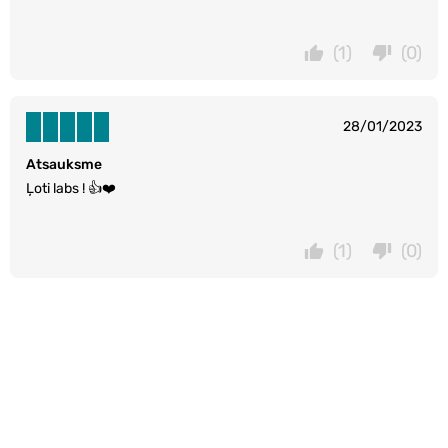
(1)
(0)
28/01/2023
Atsauksme
Ļoti labs ! 👍❤️
(1)
(0)