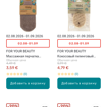
02.08.2026 - 01.09.2026
02.08.2026 - 01.09.2026
02.08-01.09
02.08-01.09
FOR YOUR BEAUTY
FOR YOUR BEAUTY
Массажная перчатка
Kокосовый пилинговый
Обычная цена
Обычная цена
(различные цвета)
губчатый спонж, 1шт.
4,49 €
5,99 €
3,59 €
4,79 €
0
0
Добавить в корзину
Добавить в корзину
20%
20%