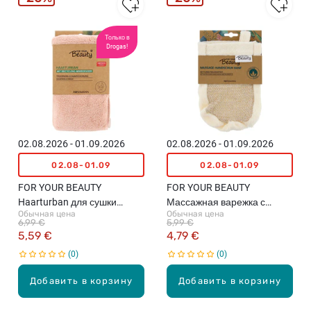
Только в
Drogas!
02.08.2026 - 01.09.2026
02.08.2026 - 01.09.2026
02.08-01.09
02.08-01.09
FOR YOUR BEAUTY
FOR YOUR BEAUTY
Haarturban для сушки
Массажная варежка с
Обычная цена
Обычная цена
волос
конопляными, 1шт.
6,99 €
5,99 €
5,59 €
4,79 €
0
0
Добавить в корзину
Добавить в корзину