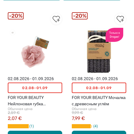
20%
20%
Только в
Бестселлеры
Drogas!
02.08.2026 - 01.09.2026
02.08.2026 - 01.09.2026
02.08-01.09
02.08-01.09
FOR YOUR BEAUTY
FOR YOUR BEAUTY Мочалка
Нейлоновая губка
с древесным углём
Обычная цена
Обычная цена
(различные цвета)
2,59 €
9,99 €
2,07 €
7,99 €
1
4