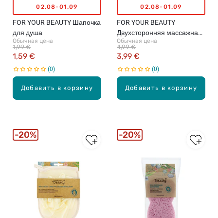
02.08-01.09
02.08-01.09
FOR YOUR BEAUTY Шапочка
FOR YOUR BEAUTY
для душа
Двухсторонняя массажная
Обычная цена
Обычная цена
щётка, 1 шт.
1,99 €
4,99 €
1,59 €
3,99 €
0
0
Добавить в корзину
Добавить в корзину
20%
20%