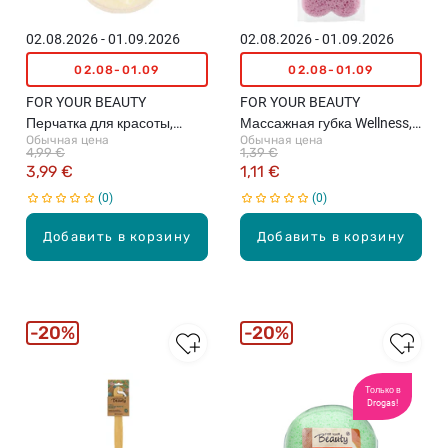
02.08.2026 - 01.09.2026
02.08.2026 - 01.09.2026
02.08-01.09
02.08-01.09
FOR YOUR BEAUTY
FOR YOUR BEAUTY
Перчатка для красоты,
Массажная губка Wellness,
Обычная цена
Обычная цена
велнеса и ухода 3in1
различные цвета, 1шт.
4,99 €
1,39 €
3,99 €
1,11 €
0
0
Добавить в корзину
Добавить в корзину
20%
20%
Только в
Drogas!