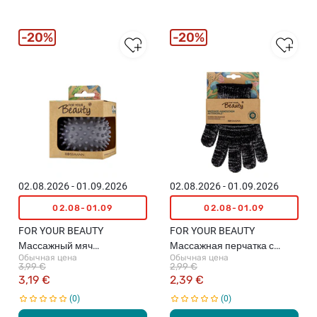
20%
20%
02.08.2026 - 01.09.2026
02.08.2026 - 01.09.2026
02.08-01.09
02.08-01.09
FOR YOUR BEAUTY
FOR YOUR BEAUTY
Массажный мяч
Массажная перчатка с
Обычная цена
Обычная цена
(различные цвета)
активным углем*
3,99 €
2,99 €
(различные цвета)
3,19 €
2,39 €
0
0