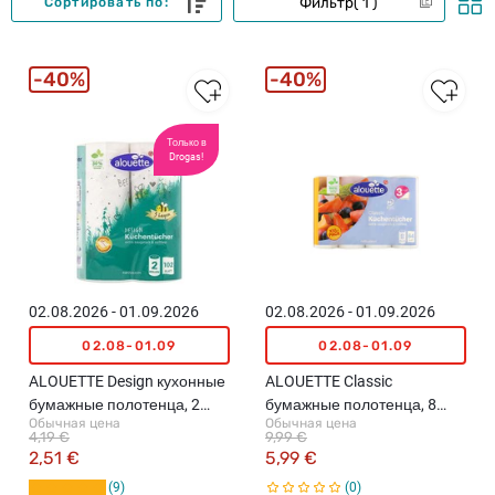
Фильтр
1
Сортировать по:
40%
40%
Только в
Drogas!
02.08.2026 - 01.09.2026
02.08.2026 - 01.09.2026
02.08-01.09
02.08-01.09
ALOUETTE Design кухонные
ALOUETTE Classic
бумажные полотенца, 2
бумажные полотенца, 8
Обычная цена
Обычная цена
рулона
рулона (3 слоя)
4,19 €
9,99 €
2,51 €
5,99 €
9
0