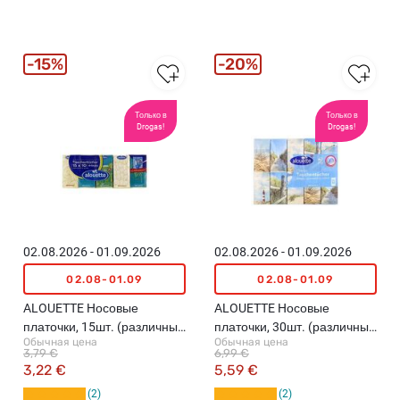
15%
20%
Только в
Только в
Drogas!
Drogas!
02.08.2026 - 01.09.2026
02.08.2026 - 01.09.2026
02.08-01.09
02.08-01.09
ALOUETTE Hосовые
ALOUETTE Hосовые
платочки, 15шт. (различные
платочки, 30шт. (различные
Обычная цена
Обычная цена
цвета)
цвета)
3,79 €
6,99 €
3,22 €
5,59 €
2
2