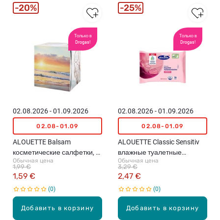
20%
25%
Только в
Только в
Drogas!
Drogas!
02.08.2026 - 01.09.2026
02.08.2026 - 01.09.2026
02.08-01.09
02.08-01.09
ALOUETTE Balsam
ALOUETTE Classic Sensitiv
косметические салфетки, 3
влажные туалетные
Обычная цена
Обычная цена
слоя, 56шт. (различные
салфетки, 70шт.
1,99 €
3,29 €
цвета)
1,59 €
2,47 €
0
0
Добавить в корзину
Добавить в корзину