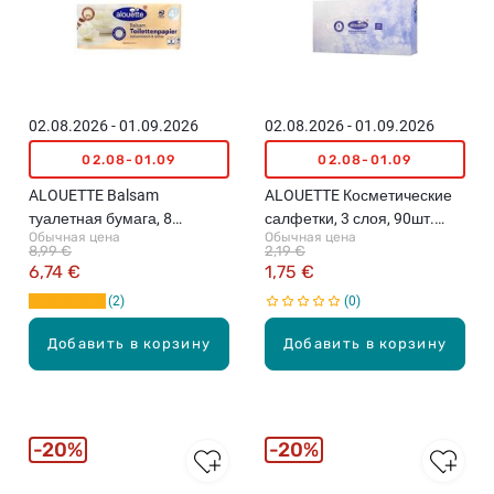
е
й
,
4
x
6
02.08.2026 - 01.09.2026
02.08.2026 - 01.09.2026
0
02.08-01.09
02.08-01.09
ш
т
ALOUETTE Balsam
ALOUETTE Косметические
.
туалетная бумага, 8
салфетки, 3 слоя, 90шт.
Обычная цена
Обычная цена
рулонов
(различные цвета)
8,99 €
2,19 €
6,74 €
1,75 €
2
0
Добавить в корзину
Добавить в корзину
20%
20%