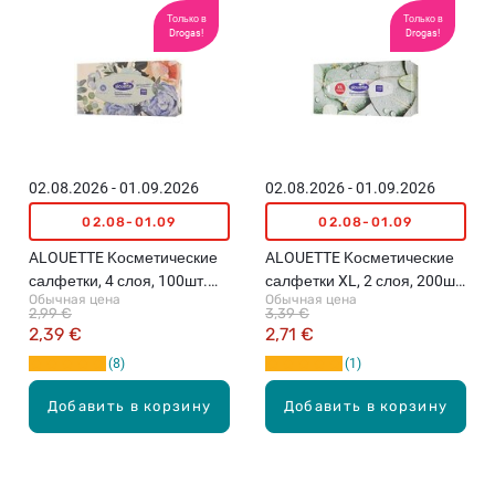
Только в
Только в
Drogas!
Drogas!
02.08.2026 - 01.09.2026
02.08.2026 - 01.09.2026
02.08-01.09
02.08-01.09
ALOUETTE Kосметические
ALOUETTE Kосметические
салфетки, 4 слоя, 100шт.
салфетки XL, 2 слоя, 200шт.
Обычная цена
Обычная цена
(различные цвета)
(различные цвета)
2,99 €
3,39 €
2,39 €
2,71 €
8
1
Добавить в корзину
Добавить в корзину