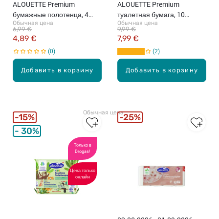
ALOUETTE Premium
ALOUETTE Premium
бумажные полотенца, 4
туалетная бумага, 10
Обычная цена
Обычная цена
рулона (3 слоя)
рулонов
6,99 €
9,99 €
4,89 €
7,99 €
0
2
Добавить в корзину
Добавить в корзину
Обычная цена
15%
25%
30%
Только в
Drogas!
Цена только
онлайн