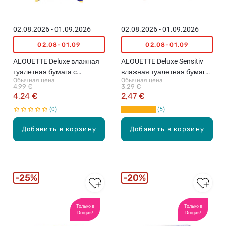
т
у
а
02.08.2026 - 01.09.2026
02.08.2026 - 01.09.2026
л
02.08-01.09
02.08-01.09
е
т
ALOUETTE Deluxe влажная
ALOUETTE Deluxe Sensitiv
н
туалетная бумага с
влажная туалетная бумага,
а
Обычная цена
Обычная цена
ромашкой, 100шт.
50шт.
4,99 €
3,29 €
я
4,24 €
2,47 €
б
0
5
у
м
Добавить в корзину
Добавить в корзину
а
г
а
д
л
25%
20%
я
д
е
Только в
Только в
Drogas!
Drogas!
т