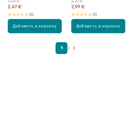
3,29 €
3,79 €
2,47 €
2,99 €
0
0
Добавить в корзину
Добавить в корзину
1
2
Карьера в Drogas
ЧЗВ Часто задаваемые вопросы
Правила использования