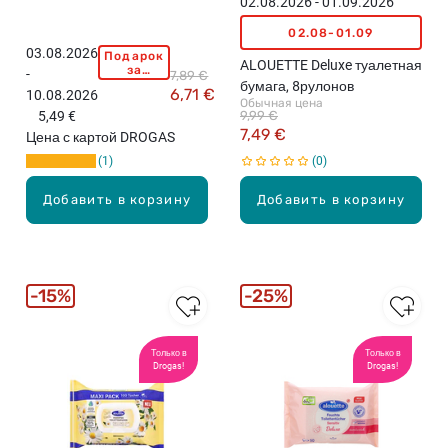
02.08.2026 - 01.09.2026
02.08-01.09
03.08.2026
Подарок
A
ALOUETTE Deluxe туалетная
за
-
7,89 €
L
покупку
бумага, 8рулонов
6,71 €
10.08.2026
свыше
O
Обычная цена
15,99
5,49 €
9,99 €
U
евро!
7,49 €
Цена с картой DROGAS
E
1
0
T
T
Добавить в корзину
Добавить в корзину
E
K
i
d
s
15%
25%
в
л
а
Только в
Только в
Drogas!
Drogas!
ж
н
а
я