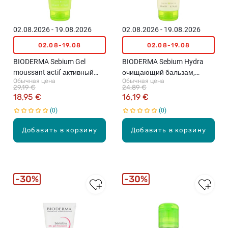
02.08.2026 - 19.08.2026
02.08.2026 - 19.08.2026
02.08-19.08
02.08-19.08
BIODERMA Sebium Gel
BIODERMA Sebium Hydra
moussant actif активный
очищающий бальзам,
Обычная цена
Обычная цена
очищающий пенящийся
200мл
29,19 €
24,89 €
гель, 200мл
18,95 €
16,19 €
0
0
Добавить в корзину
Добавить в корзину
30%
30%