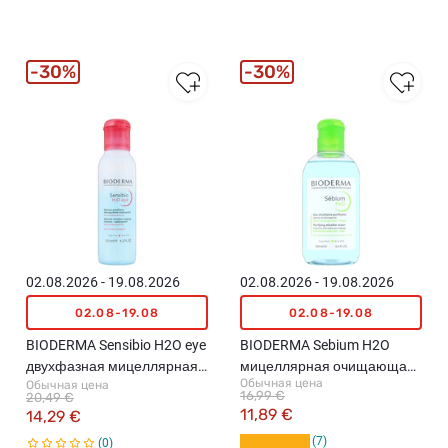
30%
30%
02.08.2026 - 19.08.2026
02.08.2026 - 19.08.2026
02.08-19.08
02.08-19.08
BIODERMA Sensibio H2O eye
BIODERMA Sebium H2O
двухфазная мицеллярная
мицеллярная очищающая
Обычная цена
Обычная цена
вода для чувствительных
вода, 250мл
16,99 €
20,49 €
глаз и губ, 125мл
11,89 €
14,29 €
7
0