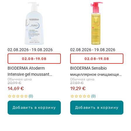
02.08.2026 - 19.08.2026
02.08.2026 - 19.08.2026
02.08-19.08
02.08-19.08
BIODERMA Atoderm
BIODERMA Sensibio
Intensive gel moussant
мицеллярное очищающее
Обычная цена
Обычная цена
очищающий пенящийся
масло, 150мл
20,99 €
27,59 €
гель, 500мл
14,69 €
19,29 €
0
0
Добавить в корзину
Добавить в корзину