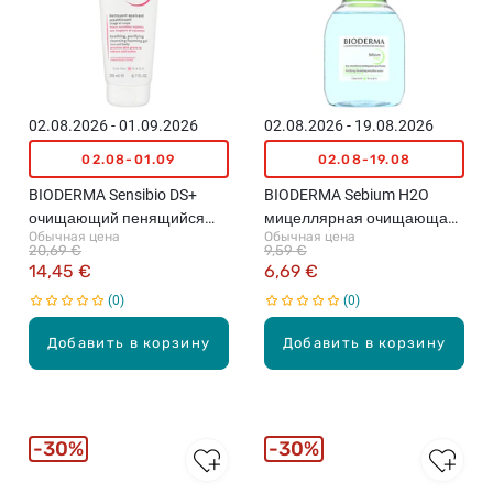
02.08.2026 - 01.09.2026
02.08.2026 - 19.08.2026
02.08-01.09
02.08-19.08
BIODERMA Sensibio DS+
BIODERMA Sebium H2O
очищающий пенящийся
мицеллярная очищающая
Обычная цена
Обычная цена
гель, 200мл
вода, 100мл
20,69 €
9,59 €
14,45 €
6,69 €
0
0
Добавить в корзину
Добавить в корзину
30%
30%