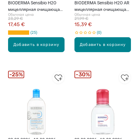
BIODERMA Sensibio H2O
BIODERMA Sensibio H2O AR
мицеллярная очищающая
мицеллярная очищающая
Обычная цена
Обычная цена
вода, 500мл
вода, 250мл
23,29 €
21,99 €
17,45 €
15,39 €
25
0
Добавить в корзину
Добавить в корзину
25%
30%