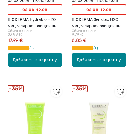
02.08.2026 - 19.08.2026
02.08.2026 - 19.08.2026
02.08-19.08
02.08-19.08
BIODERMA Hydrabio H2O
BIODERMA Sensibio H2O
мицеллярная очищающая
мицеллярная очищающая
Обычная цена
Обычная цена
вода, 500мл
вода, 100мл
23,99 €
9,79 €
17,99 €
6,85 €
9
1
Добавить в корзину
Добавить в корзину
35%
35%