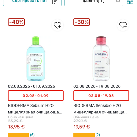
Фильтр
1
Сортировать по:
40%
30%
02.08.2026 - 01.09.2026
02.08.2026 - 19.08.2026
02.08-01.09
02.08-19.08
BIODERMA Sebium H2O
BIODERMA Sensibio H2O
мицеллярная очищающая
мицеллярная очищающая
Обычная цена
Обычная цена
вода, 500мл
вода, 850мл
23,29 €
27,99 €
13,95 €
19,59 €
6
2