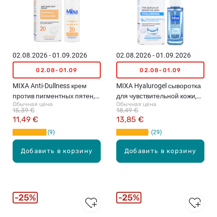
02.08.2026 - 01.09.2026
02.08.2026 - 01.09.2026
02.08-01.09
02.08-01.09
MIXA Anti-Dullness крем
MIXA Hyalurogel сыворотка
против пигментных пятен,
для чувствительной кожи,
Обычная цена
Обычная цена
SPF20, 50мл
30мл
15,39 €
18,49 €
11,49 €
13,85 €
9
29
Добавить в корзину
Добавить в корзину
25%
25%