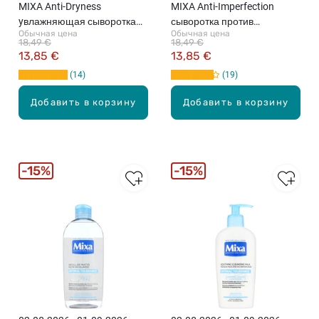
MIXA Anti-Dryness
MIXA Anti-Imperfection
yвлажняющая сыворотка
сыворотка против
Обычная цена
Обычная цена
против сухой кожи, 30мл
несовершенств кожи, 30мл
18,49 €
18,49 €
13,85 €
13,85 €
14
19
Добавить в корзину
Добавить в корзину
15%
15%