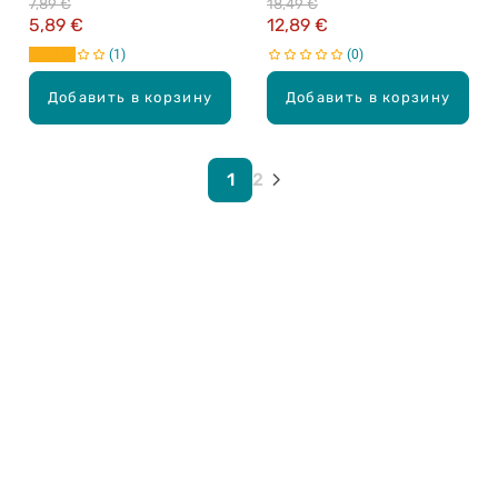
7,89 €
18,49 €
покраснений для
5,89 €
12,89 €
реактивной кожи, 30мл
1
0
Добавить в корзину
Добавить в корзину
1
2
Карьера в Drogas
ЧЗВ Часто задаваемые вопросы
Правила использования