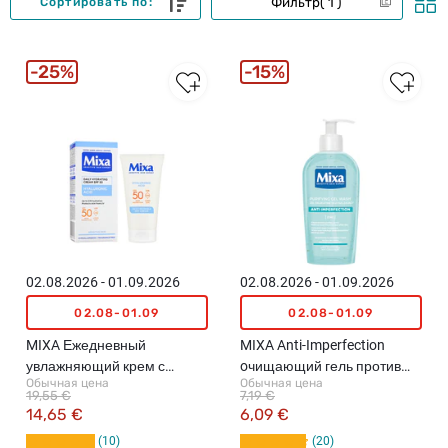
Фильтр
1
Сортировать по:
25%
15%
02.08.2026 - 01.09.2026
02.08.2026 - 01.09.2026
02.08-01.09
02.08-01.09
MIXA Ежедневный
MIXA Anti-Imperfection
увлажняющий крем с
oчищающий гель против
Обычная цена
Обычная цена
SPF50, 50мл
недостатков кожи, 200мл
19,55 €
7,19 €
14,65 €
6,09 €
10
20