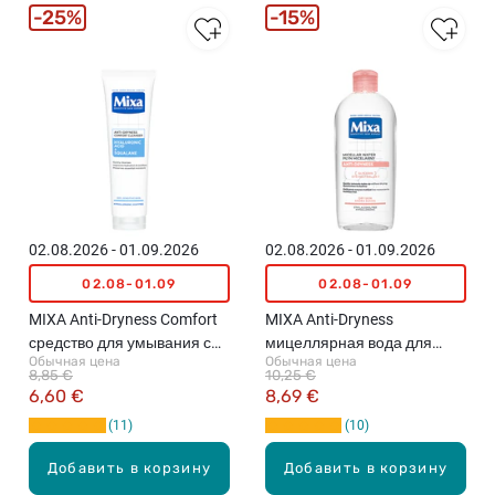
25%
15%
02.08.2026 - 01.09.2026
02.08.2026 - 01.09.2026
02.08-01.09
02.08-01.09
MIXA Anti-Dryness Comfort
MIXA Anti-Dryness
средство для умывания с
мицеллярная вода для
Обычная цена
Обычная цена
гиалуроновой кислотой и
сухой кожи, 400мл
8,85 €
10,25 €
скваланом, 150мл
6,60 €
8,69 €
11
10
Добавить в корзину
Добавить в корзину