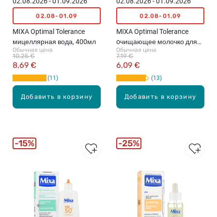
02.08.2026 - 01.09.2026
02.08.2026 - 01.09.2026
02.08-01.09
02.08-01.09
MIXA Optimal Tolerance
MIXA Optimal Tolerance
мицеллярная вода, 400мл
oчищающее молочко для
Обычная цена
Обычная цена
чувствительной кожи,
10,25 €
7,19 €
200мл
8,69 €
6,09 €
11
13
Добавить в корзину
Добавить в корзину
15%
25%