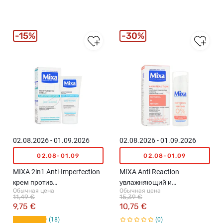
15%
30%
02.08.2026 - 01.09.2026
02.08.2026 - 01.09.2026
02.08-01.09
02.08-01.09
MIXA 2in1 Anti-Imperfection
MIXA Anti Reaction
крем против
увлажняющий и
Обычная цена
Обычная цена
несовершенств кожи, 50мл
регенерирующий крем,
11,49 €
15,39 €
50мл
9,75 €
10,75 €
18
0