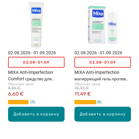
02.08.2026 - 01.09.2026
02.08.2026 - 01.09.2026
02.08-01.09
02.08-01.09
MIXA Anti-Imperfection
MIXA Anti-Imperfection
Comfort средство для
матирующий гель против
Обычная цена
Обычная цена
умывания против
несовершенств, 50мл
8,85 €
15,39 €
несовершенств, 150мл
6,60 €
11,49 €
9
8
Добавить в корзину
Добавить в корзину