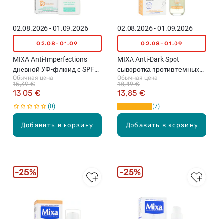
02.08.2026 - 01.09.2026
02.08.2026 - 01.09.2026
02.08-01.09
02.08-01.09
MIXA Anti-Imperfections
MIXA Anti-Dark Spot
дневной УФ-флюид с SPF
сыворотка против темных
Обычная цена
Обычная цена
50+ для кожи с
пятен, 30мл
15,39 €
18,49 €
несовершенствами, 40мл
13,05 €
13,85 €
0
7
Добавить в корзину
Добавить в корзину
25%
25%