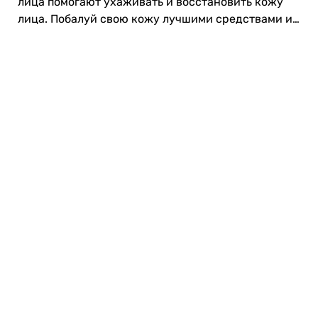
лица помогают ухаживать и восстановить кожу
лица. Побалуй свою кожу лучшими средствами из
е-магазина Drogas! ❤️
Карьера в Drogas
ЧЗВ Часто задаваемые вопросы
Правила использования
О Drogas
Интернет-магазин