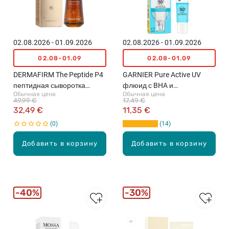
02.08.2026 - 01.09.2026
02.08.2026 - 01.09.2026
02.08-01.09
02.08-01.09
DERMAFIRM The Peptide P4
GARNIER Pure Active UV
пептидная сыворотка
флюид с BHA и
Обычная цена
Обычная цена
против морщин, 30мл
ниацинамидом против
49,99 €
17,49 €
несовершенств, SPF 50,
32,49 €
11,35 €
40мл
0
14
Добавить в корзину
Добавить в корзину
40%
30%
Бестселлеры