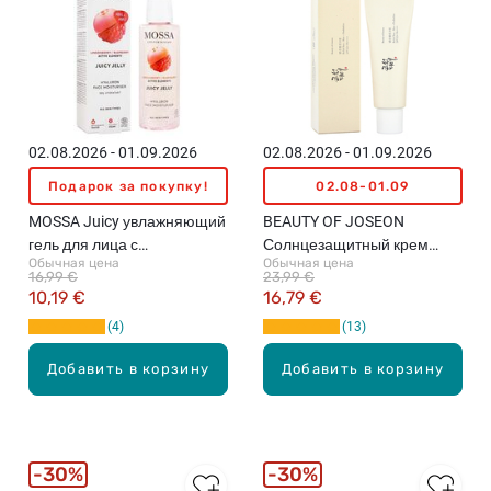
02.08.2026 - 01.09.2026
02.08.2026 - 01.09.2026
Подарок за покупку!
02.08-01.09
MOSSA Juicy увлажняющий
BEAUTY OF JOSEON
гель для лица с
Солнцезащитный крем
Обычная цена
Обычная цена
гиалуроновой кислотой,
SPF50+ PA++++ для кожи
16,99 €
23,99 €
100мл
лица, 50мл
10,19 €
16,79 €
4
13
Добавить в корзину
Добавить в корзину
30%
30%