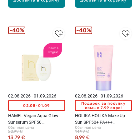
Добавить в корзину
Добавить в корзину
40%
40%
Только в
Drogas!
02.08.2026 - 01.09.2026
02.08.2026 - 01.09.2026
Подарок за покупку
02.08-01.09
свыше 7,99 евро!
HAMEL Vegan Aqua Glow
HOLIKA HOLIKA Make Up
Sunserum SPF50
Sun SPF50+ PA+++
Обычная цена
Обычная цена
солнцезащитный крем,
солнцезащитный крем для
22,99 €
14,99 €
50мл
лица, 60мл
13,79 €
8,99 €