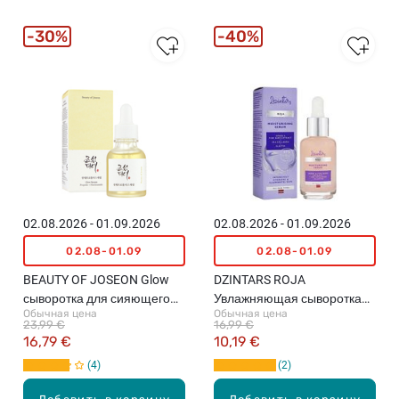
30%
40%
02.08.2026 - 01.09.2026
02.08.2026 - 01.09.2026
02.08-01.09
02.08-01.09
BEAUTY OF JOSEON Glow
DZINTARS ROJA
сыворотка для сияющего
Увлажняющая сыворотка
Обычная цена
Обычная цена
цвета лица, 30мл
для лица, 30мл
23,99 €
16,99 €
16,79 €
10,19 €
4
2