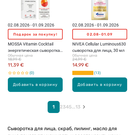
02.08.2026 - 01.09.2026
02.08.2026 - 01.09.2026
Подарок за покупку!
02.08-01.09
MOSSA Vitamin Cocktail
NIVEA Cellular Luminous630
энергетическая сыворотка
сыворотка для лица, 30 мл
Обычная цена
Обычная цена
для кожи лица, 30мл
18,99 €
24,99 €
11,39 €
14,99 €
0
13
Добавить в корзину
Добавить в корзину
1
2
3
4
5
...
13
Сыворотка для лица, скраб, пилинг, масло для