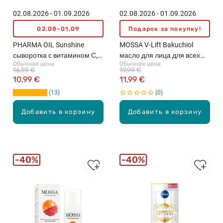
02.08.2026 - 01.09.2026
02.08.2026 - 01.09.2026
02.08-01.09
Подарок за покупку!
PHARMA OIL Sunshine
MOSSA V-Lift Bakuchiol
сыворотка с витамином С,
масло для лица для всех
Обычная цена
Обычная цена
30мл
типов кожи, 30мл
16,99 €
19,99 €
10,99 €
11,99 €
13
0
Добавить в корзину
Добавить в корзину
40%
40%