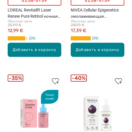
02.08-01.09
02.08-01.09
L'OREAL Revitalift Laser
NIVEA Cellular Epigenetics
Renew Pure Retinol ночная
омолаживающая
Обычная цена
Обычная цена
сыворотка для лица, 30мл
сыворотка с Epicelline, 30мл
25,99 €
28,99 €
12,99 €
17,39 €
29
39
Добавить в корзину
Добавить в корзину
35%
40%
Только
онлайн