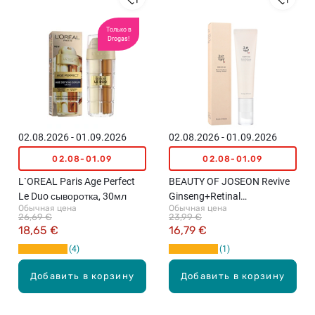
Только в
Drogas!
02.08.2026 - 01.09.2026
02.08.2026 - 01.09.2026
02.08-01.09
02.08-01.09
L`OREAL Paris Age Perfect
BEAUTY OF JOSEON Revive
Le Duo сыворотка, 30мл
Ginseng+Retinal
Обычная цена
Обычная цена
омолаживающая
26,69 €
23,99 €
сыворотка для области
18,65 €
16,79 €
вокруг глаз, 30мл
4
1
Добавить в корзину
Добавить в корзину