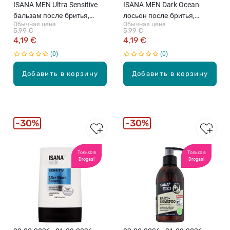
ISANA MEN Ultra Sensitive
ISANA MEN Dark Ocean
бальзам после бритья,
лосьон после бритья,
Обычная цена
Обычная цена
100мл
100мл
5,99 €
5,99 €
4,19 €
4,19 €
0
0
Добавить в корзину
Добавить в корзину
30%
30%
Только в
Только в
Drogas!
Drogas!