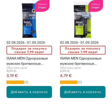
Только в
Только в
Drogas!
Drogas!
02.08.2026 - 01.09.2026
02.08.2026 - 01.09.2026
Подарок за покупку
Подарок за покупку
свыше 7,99 евро!
свыше 7,99 евро!
ISANA MEN Одноразовые
ISANA MEN Одноразовые
мужские бритвенные
мужские бритвенные
Обычная цена
Обычная цена
станки, 10шт.
станки, 8шт.
3,99 €
5,99 €
3,19 €
4,79 €
1
1
Добавить в корзину
Добавить в корзину