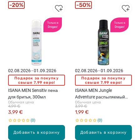
20%
50%
Только в
Только в
Drogas!
Drogas!
02.08.2026 - 01.09.2026
02.08.2026 - 01.09.2026
Подарок за покупку
Подарок за покупку
свыше 7,99 евро!
свыше 7,99 евро!
ISANA MEN Sensitiv пена
ISANA MEN Jungle
для бритья, 300мл
Adventure распыляемый
Обычная цена
Обычная цена
дезодорант, 150мл
4,99 €
3,99 €
3,99 €
1,99 €
0
0
Добавить в корзину
Добавить в корзину