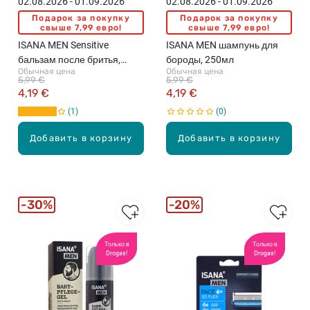
02.08.2026 - 01.09.2026
02.08.2026 - 01.09.2026
Подарок за покупку
Подарок за покупку
свыше 7,99 евро!
свыше 7,99 евро!
ISANA MEN Sensitive
ISANA MEN шампунь для
бальзам после бритья,
бороды, 250мл
Обычная цена
Обычная цена
100мл
5,99 €
5,99 €
4,19 €
4,19 €
1
0
Добавить в корзину
Добавить в корзину
30%
20%
Только в
Только в
Drogas!
Drogas!