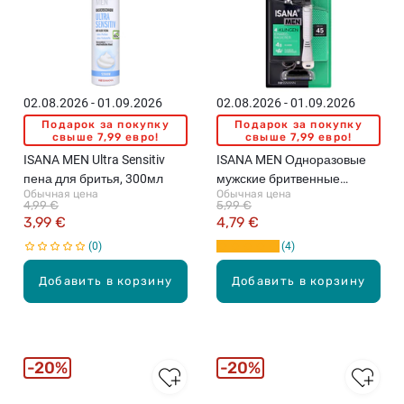
02.08.2026 - 01.09.2026
02.08.2026 - 01.09.2026
Подарок за покупку
Подарок за покупку
свыше 7,99 евро!
свыше 7,99 евро!
ISANA MEN Ultra Sensitiv
ISANA MEN Одноразовые
пена для бритья, 300мл
мужские бритвенные
Обычная цена
Обычная цена
станки, 3шт.
4,99 €
5,99 €
3,99 €
4,79 €
0
4
Добавить в корзину
Добавить в корзину
20%
20%