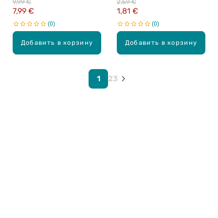
9,99 €
2,59 €
7,99 €
1,81 €
0
0
Добавить в корзину
Добавить в корзину
1
2
3
Карьера в Drogas
ЧЗВ Часто задаваемые вопросы
Правила использования