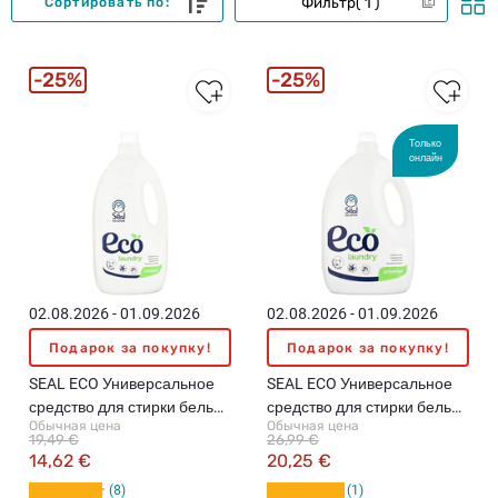
Фильтр
1
Сортировать по:
25%
25%
Только
онлайн
02.08.2026 - 01.09.2026
02.08.2026 - 01.09.2026
Подарок за покупку!
Подарок за покупку!
SEAL ECO Универсальное
SEAL ECO Универсальное
средство для стирки белья,
средство для стирки белья,
Обычная цена
Обычная цена
2л
3л
19,49 €
26,99 €
14,62 €
20,25 €
8
1