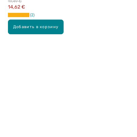
19,49 €
14,62 €
2
Добавить в корзину
Карьера в Drogas
ЧЗВ Часто задаваемые вопросы
Правила использования