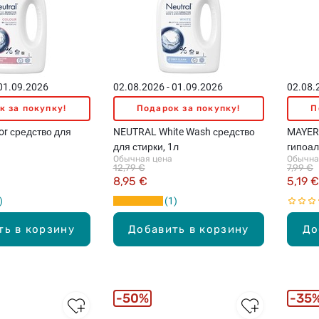
 01.09.2026
02.08.2026 - 01.09.2026
02.08.
к за покупку!
Подарок за покупку!
П
r средство для
NEUTRAL White Wash средство
MAYERI
для стирки, 1л
гипоал
Обычная цена
Обычна
стирки,
12,79 €
7,99 €
8,95 €
5,19 €
1
ть в корзину
Добавить в корзину
До
50%
35