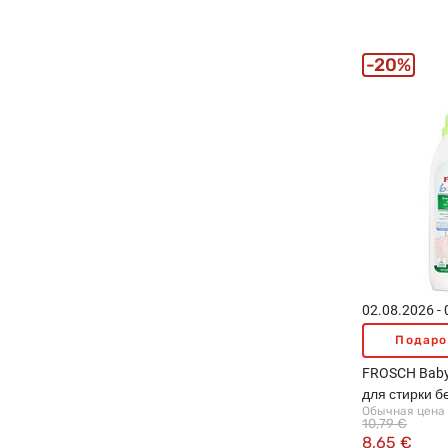
20%
02.08.2026 -
Подаро
FROSCH Baby
для стирки б
Обычная цена
белья, 1500
10,79 €
8,65 €