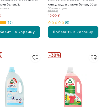
ирки белья, 2л
капсулы для стирки белья, 50шт.
я цена
Обычная цена
19,99 €
€
12,99 €
19
0
бавить в корзину
Добавить в корзину
%
30%