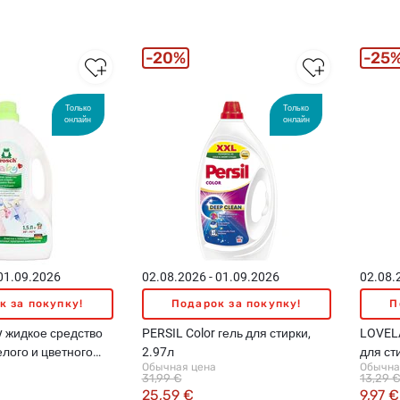
20%
25
Только
Только
онлайн
онлайн
 01.09.2026
02.08.2026 - 01.09.2026
02.08.
к за покупку!
Подарок за покупку!
П
 жидкое средство
PERSIL Color гель для стирки,
LOVELA
елого и цветного
2.97л
для ст
Обычная цена
Обычна
мл
1.45л
31,99 €
13,29 
25,59 €
9,97 €