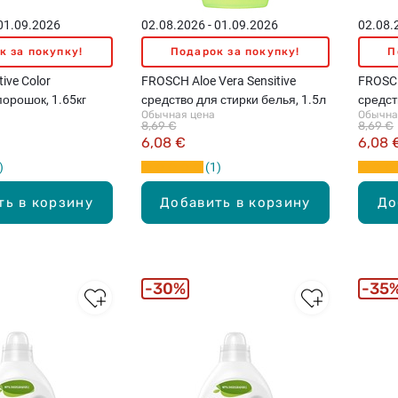
 01.09.2026
02.08.2026 - 01.09.2026
02.08.
к за покупку!
Подарок за покупку!
П
ive Color
FROSCH Aloe Vera Sensitive
FROSCH
орошок, 1.65кг
средство для стирки белья, 1.5л
средст
Обычная цена
Обычна
8,69 €
8,69 €
6,08 €
6,08 
1
ть в корзину
Добавить в корзину
До
30%
35