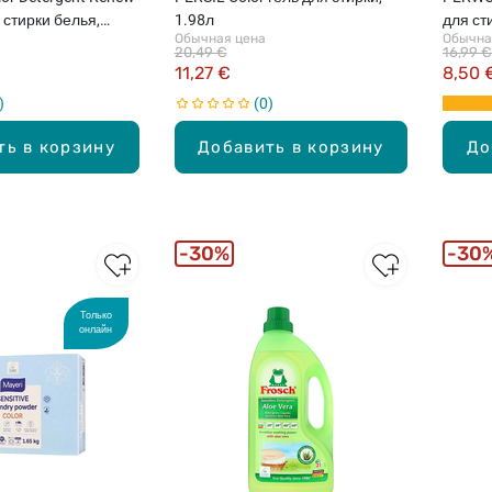
 стирки белья,
1.98л
для ст
Обычная цена
Обычна
20,49 €
16,99 €
11,27 €
8,50 
0
ть в корзину
Добавить в корзину
До
30%
30
Только
онлайн