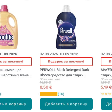
 01.09.2026
02.08.2026 - 01.09.2026
02.08.
к за покупку!
Подарок за покупку!
П
icate моющее
PERWOLL Black Detergent Dark
MAYERI
 шерстяных тканей,
Bloom средство для стирки
стирки,
Обычная цена
Обычна
белья, 2л
16,99 €
7,99 €
8,50 €
5,19 €
16
ть в корзину
Добавить в корзину
До