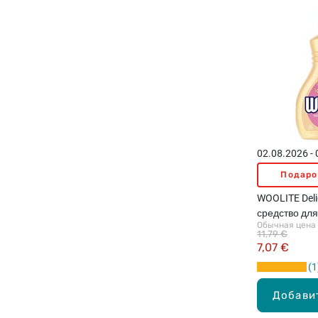
02.08.2026 -
Подаро
WOOLITE Del
средство для
Обычная цена
1.8л
11,79 €
7,07 €
1
Добави