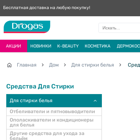
Бесплатная доставка на любую покупку!
АКЦИИ
НОВИНКИ
К-BEAUTY
КОСМЕТИКА
ДЕРМОКОС
Главная
Дом
Для стирки белья
Сред
Средства Для Стирки
Для стирки белья
Отбеливатели и пятновыводители
Ополаскиватели и кондиционеры
для белья
Другие cредства для ухода за
бельём