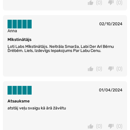
(0)
(0)
02/10/2024
Anna
Mīkstinātājs
Ļoti Labs Mīkstinātājs. Neitrāla Smarža, Labi Der Arī Bērnu
Drēbēm. Liels, Izdevīgs Iepakojums Par Labu Cenu.
(0)
(0)
01/04/2024
Atsauksme
atstāj veļu svaigu kā ārā žāvētu
(0)
(0)