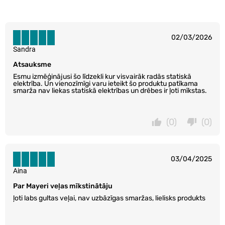
02/03/2026
Sandra
Atsauksme
Esmu izmēģinājusi šo līdzekli kur visvairāk radās statiskā
elektrība. Un vienozīmīgi varu ieteikt šo produktu patīkama
smarža nav liekas statiskā elektrības un drēbes ir ļoti mīkstas.
(0)
(0)
03/04/2025
Aina
Par Mayeri veļas mīkstinātāju
ļoti labs gultas veļai, nav uzbāzīgas smaržas, lielisks produkts