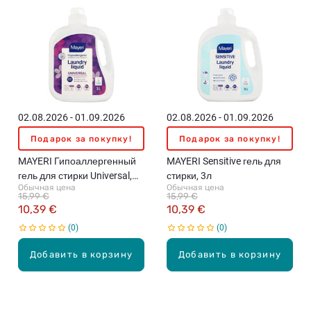
02.08.2026 - 01.09.2026
02.08.2026 - 01.09.2026
Подарок за покупку!
Подарок за покупку!
MAYERI Гипоаллергенный
MAYERI Sensitive гель для
гель для стирки Universal,
стирки, 3л
Обычная цена
Обычная цена
3л
15,99 €
15,99 €
10,39 €
10,39 €
0
0
Добавить в корзину
Добавить в корзину