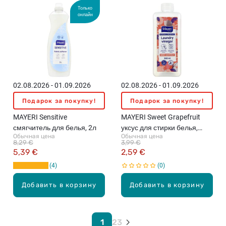
Только
онлайн
02.08.2026 - 01.09.2026
02.08.2026 - 01.09.2026
Подарок за покупку!
Подарок за покупку!
MAYERI Sensitive
MAYERI Sweet Grapefruit
смягчитель для белья, 2л
уксус для стирки белья,
Обычная цена
Обычная цена
500мл
8,29 €
3,99 €
5,39 €
2,59 €
4
0
Добавить в корзину
Добавить в корзину
1
2
3