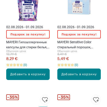
02.08.2026 - 01.09.2026
02.08.2026 - 01.09.2026
Подарок за покупку!
Подарок за покупку!
MAYERI Гипоаллергенные
MAYERI Sensitive Color
капсулы для стирки белья,
cтиральный порошок,
Обычная цена
Обычная цена
Universal, 32шт.
1.65кг
12,79 €
8,49 €
8,29 €
5,49 €
0
0
Добавить в корзину
Добавить в корзину
35%
35%