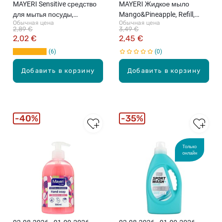
MAYERI Sensitive средство
MAYERI Жидкое мыло
для мытья посуды,
Mango&Pineapple, Refill,
Обычная цена
Обычная цена
наполнитель, 900мл
900мл
2,89 €
3,49 €
2,02 €
2,45 €
6
0
Добавить в корзину
Добавить в корзину
40%
35%
Только
онлайн