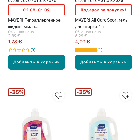
02.08.2026 - 01.09.2026
02.08.2026 - 01.09.2026
02.08-01.09
Подарок за покупку!
MAYERI Гипоаллергенное
MAYERI All-Care Sport гель
жидкое мыло
для стирки, 1л
Обычная цена
Обычная цена
Rhubarb&Apple, 500мл
2,89 €
6,29 €
1,73 €
4,09 €
0
1
Добавить в корзину
Добавить в корзину
35%
35%