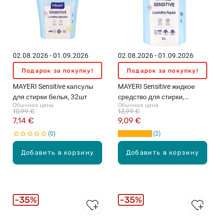
02.08.2026 - 01.09.2026
02.08.2026 - 01.09.2026
Подарок за покупку!
Подарок за покупку!
MAYERI Sensitive капсулы
MAYERI Sensitive жидкое
для стирки белья, 32шт
средство для стирки,
Обычная цена
Обычная цена
наполнитель, 3л
10,99 €
13,99 €
7,14 €
9,09 €
0
2
Добавить в корзину
Добавить в корзину
35%
35%