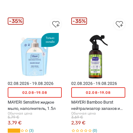
35%
35%
Только
онлайн
02.08.2026 - 19.08.2026
02.08.2026 - 19.08.2026
02.08-19.08
02.08-19.08
MAYERI Sensitive жидкое
MAYERI Bamboo Burst
мыло, наполнитель, 1.5л
нейтрализатор запахов и
Обычная цена
Обычная цена
освежитель воздуха, 300мл
5,79 €
3,69 €
3,79 €
2,39 €
3
0