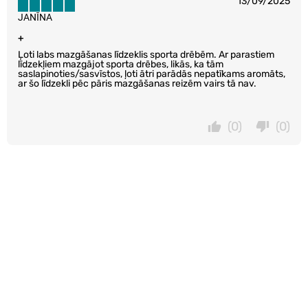
13/09/2025
JANĪNA
+
Ļoti labs mazgāšanas līdzeklis sporta drēbēm. Ar parastiem
līdzekļiem mazgājot sporta drēbes, likās, ka tām
saslapinoties/sasvīstos, ļoti ātri parādās nepatīkams aromāts,
ar šo līdzekli pēc pāris mazgāšanas reizēm vairs tā nav.
(0)
(0)