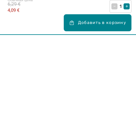
Обычная цена
6,29 €
–
+
4,09 €
Добавить в корзину
Карьера в Drogas
ЧЗВ Часто задаваемые вопросы
Правила использования
О Drogas