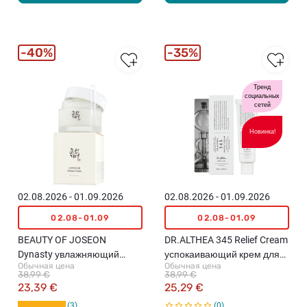
40%
35%
Тренд
социальных
сетей
Новинка!
02.08.2026 - 01.09.2026
02.08.2026 - 01.09.2026
02.08-01.09
02.08-01.09
BEAUTY OF JOSEON
DR.ALTHEA 345 Relief Cream
Dynasty увлажняющий
успокаивающий крем для
Обычная цена
Обычная цена
крем для кожи лица, 50мл
лица для уменьшения
38,99 €
38,99 €
раздражения кожи, 50мл
23,39 €
25,29 €
3
0