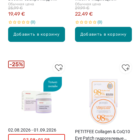
Обычная цена
Обычная цена
усиления сияния, 15мл
гелеобразное средство для
25,99 €
29,99 €
лица с улиточным муцином,
19,49 €
22,49 €
150мл
0
0
Добавить в корзину
Добавить в корзину
25%
Только
онлайн
02.08.2026 - 01.09.2026
PETITFEE Collagen & CoQ10
Eye Patch гидрогелевые
02.08-01.09