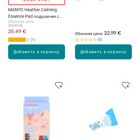
патчи для век, 60шт.
MANYO Heather Calming
Essence Pad подушечки с
Обычная цена
успокаивающей эссенцией,
33,99 €
265мл, 60pcs
25,49 €
22,99 €
Обычная цена
1
0
Добавить в корзину
Добавить в корзину