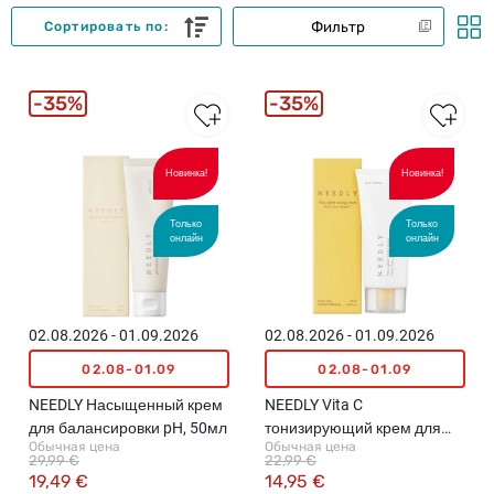
Фильтр
Сортировать по:
35%
35%
Новинка!
Новинка!
Только
Только
онлайн
онлайн
02.08.2026 - 01.09.2026
02.08.2026 - 01.09.2026
02.08-01.09
02.08-01.09
NEEDLY Насыщенный крем
NEEDLY Vita C
для балансировки pH, 50мл
тонизирующий крем для
Обычная цена
Обычная цена
сияния кожи лица, 50мл
29,99 €
22,99 €
19,49 €
14,95 €