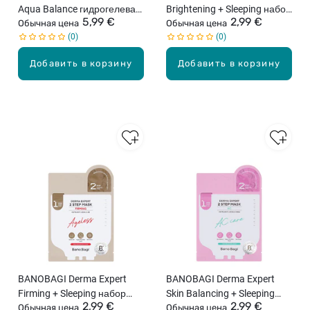
Aqua Balance гидрогелевая
Brightening + Sleeping набор
5,99 €
2,99 €
маска, 35г
Обычная цена
масок для лица
Обычная цена
0
0
Добавить в корзину
Добавить в корзину
BANOBAGI Derma Expert
BANOBAGI Derma Expert
Firming + Sleeping набор
Skin Balancing + Sleeping
2,99 €
2,99 €
масок для лица
Обычная цена
набор масок для лица
Обычная цена