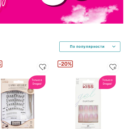
%
20%
Только в
Только в
Drogas!
Drogas!