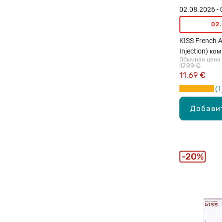
02.08.2026 -
02
KISS French Ac
Injection) к
Обычная цена
ногтей для ф
17,99 €
маникюра
11,69 €
1
Добави
20%