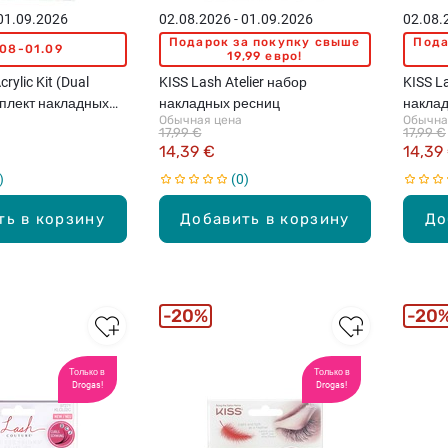
 01.09.2026
02.08.2026 - 01.09.2026
02.08.
Подарок за покупку свыше
Пода
.08-01.09
19,99 евро!
rylic Kit (Dual
KISS Lash Atelier набор
KISS L
омплект накладных
накладных ресниц
накла
Обычная цена
Обычна
ранцузского
17,99 €
17,99 €
14,39 €
14,39
0
ть в корзину
Добавить в корзину
До
20%
20
Только в
Только в
Drogas!
Drogas!