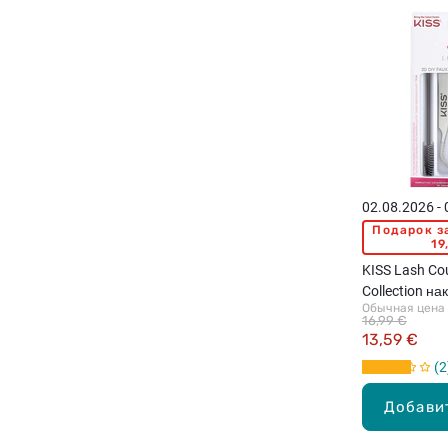
02.08.2026 -
Подарок з
19
KISS Lash Co
Collection н
Обычная цена
16,99 €
13,59 €
2
Добави