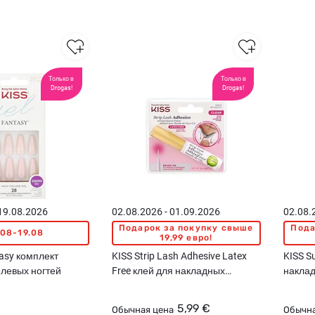
Только в
Только в
Drogas!
Drogas!
 19.08.2026
02.08.2026 - 01.09.2026
02.08.
Подарок за покупку свыше
Пода
.08-19.08
19,99 евро!
tasy комплект
KISS Strip Lash Adhesive Latex
KISS S
елевых ногтей
Free клей для накладных
наклад
ресниц, Clear, 5мл
5,99 €
Обычная цена
Обычна