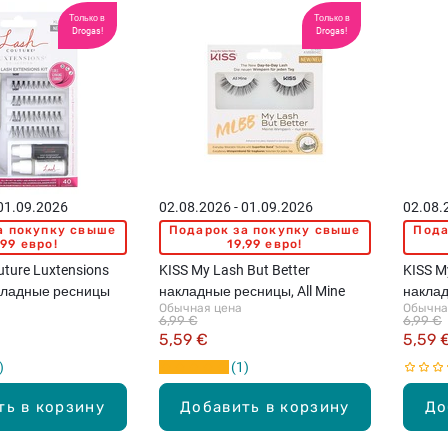
Только в
Только в
Drogas!
Drogas!
 01.09.2026
02.08.2026 - 01.09.2026
02.08.
а покупку свыше
Подарок за покупку свыше
Пода
,99 евро!
19,99 евро!
uture Luxtensions
KISS My Lash But Better
KISS M
акладные ресницы
накладные ресницы, All Mine
наклад
Обычная цена
Обычна
6,99 €
6,99 €
5,59 €
5,59 
1
ть в корзину
Добавить в корзину
До