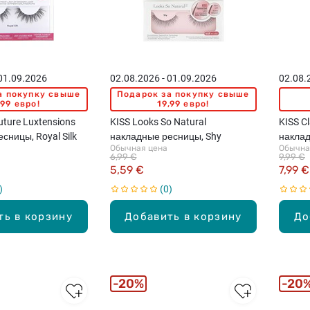
 01.09.2026
02.08.2026 - 01.09.2026
02.08.
а покупку свыше
Подарок за покупку свыше
,99 евро!
19,99 евро!
uture Luxtensions
KISS Looks So Natural
KISS C
сницы, Royal Silk
накладные ресницы, Shy
наклад
Обычная цена
Обычна
6,99 €
9,99 €
5,59 €
7,99 €
0
ть в корзину
Добавить в корзину
До
20%
20