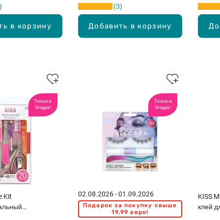
3
ть в корзину
Добавить в корзину
До
Только в
Только в
Drogas!
Drogas!
02.08.2026 - 01.09.2026
 Kit
KISS M
Подарок за покупку свыше
альный
клей д
19,99 евро!
 набор