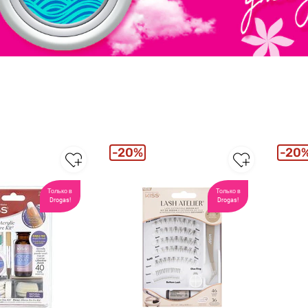
20%
20
Только в
Только в
Drogas!
Drogas!