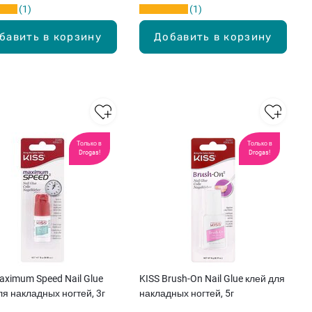
1
1
бавить в корзину
Добавить в корзину
Только в
Только в
Drogas!
Drogas!
aximum Speed Nail Glue
KISS Brush-On Nail Glue клей для
ля накладных ногтей, 3г
накладных ногтей, 5г