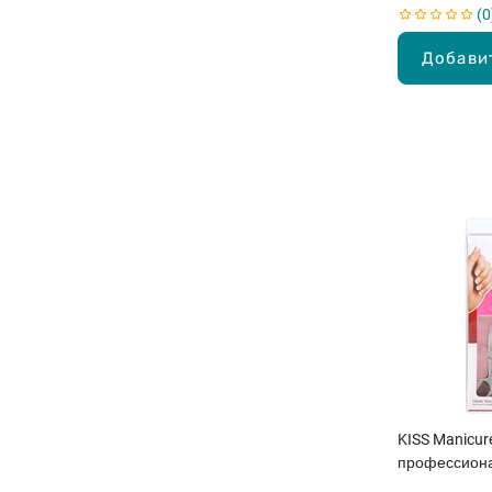
0
Добави
KISS Manicure
профессион
маникюрный