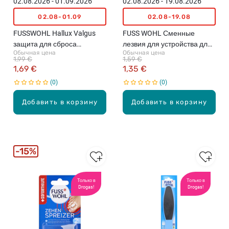
02.08.2026 - 01.09.2026
02.08.2026 - 19.08.2026
02.08-01.09
02.08-19.08
FUSSWOHL Hallux Valgus
FUSS WOHL Сменные
защита для сброса
лезвия для устройства для
Обычная цена
Обычная цена
давления, 2шт.
удаления ороговевшей
1,99 €
1,59 €
кожи, 10шт.
1,69 €
1,35 €
0
0
Добавить в корзину
Добавить в корзину
15%
Только в
Только в
Drogas!
Drogas!