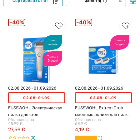
Фильтр
1
Сортировать по:
40%
40%
Только
Только в
онлайн
Drogas!
Только в
Drogas!
02.08.2026 - 01.09.2026
02.08.2026 - 01.09.2026
02.08-01.09
02.08-01.09
FUSSWOHL Электрическая
FUSSWOHL Extrem Grob
пилка для стоп
сменные ролики для пилки,
Обычная цена
Обычная цена
2шт.
45,99 €
6,99 €
27,59 €
4,19 €
0
1