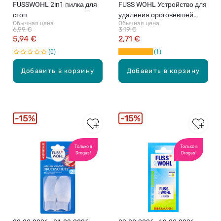
FUSSWOHL 2in1 пилка для
FUSS WOHL Устройство для
стоп
удаления ороговевшей
Обычная цена
Обычная цена
кожи
6,99 €
3,19 €
5,94 €
2,71 €
0
1
Добавить в корзину
Добавить в корзину
15%
15%
Только в
Только в
Drogas!
Drogas!