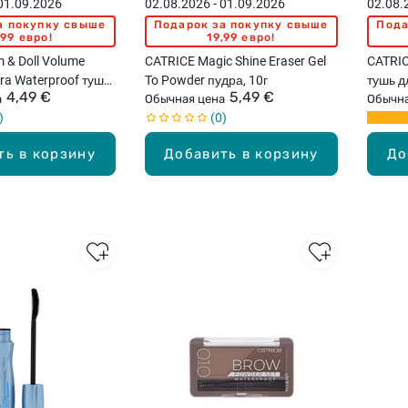
 01.09.2026
02.08.2026 - 01.09.2026
02.08.
а покупку свыше
Подарок за покупку свыше
Пода
,99 евро!
19,99 евро!
 & Doll Volume
CATRICE Magic Shine Eraser Gel
CATRICE All
a Waterproof тушь
To Powder пудра, 10г
тушь д
4,49 €
5,49 €
10мл
а
Обычная цена
Обычна
0
ть в корзину
Добавить в корзину
До