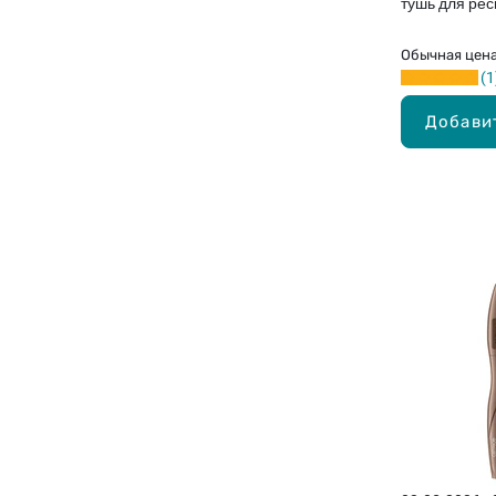
тушь для ресн
9мл
Обычная цен
1
Добави