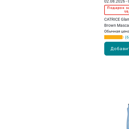
02.08.2026 -
Подарок з
19
CATRICE Glam
Brown Mascar
для ресниц, 
Обычная цен
6
Добави