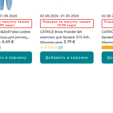
 01.09.2026
02.08.2026 - 01.09.2026
02.08.
а покупку свыше
Подарок за покупку свыше
Пода
,99 евро!
19,99 евро!
&Doll False Lashes
CATRICE Brow Powder Set
CATRIC
тушь для ресниц,
комплект для бровей, 010 Ash
бровей
4,49 €
3,79 €
а
Blond, 4г
Обычная цена
Обычна
0
ть в корзину
Добавить в корзину
До