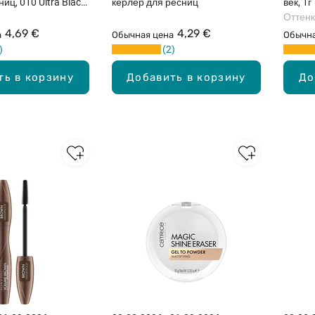
иц, 010 Ultra Black,
керлер для ресниц
век, 1г
Оттенк
4,69 €
4,29 €
а
Обычная цена
Обычна
2
ть в корзину
Добавить в корзину
До