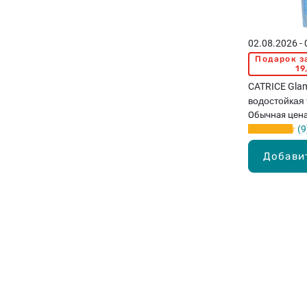
02.08.2026 -
Подарок з
19
CATRICE Glam
водостойкая 
Black, 10мл
Обычная цен
9
Добави