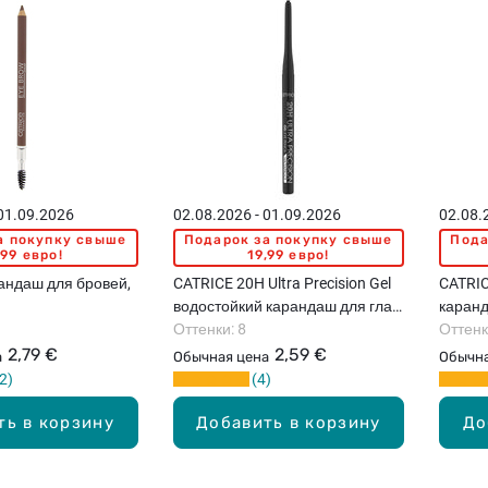
 01.09.2026
02.08.2026 - 01.09.2026
02.08.
а покупку свыше
Подарок за покупку свыше
Пода
,99 евро!
19,99 евро!
андаш для бровей,
CATRICE 20H Ultra Precision Gel
CATRICE
водостойкий карандаш для глаз,
каранд
0.28г
Оттенки: 8
Оттенк
2,79 €
2,59 €
а
Обычная цена
Обычна
2
4
ть в корзину
Добавить в корзину
До