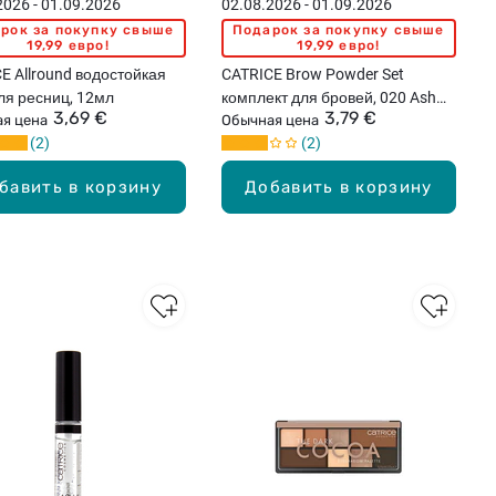
2026 - 01.09.2026
02.08.2026 - 01.09.2026
рок за покупку свыше
Подарок за покупку свыше
19,99 евро!
19,99 евро!
round водостойкая
CATRICE Brow Powder Set
ля ресниц, 12мл
комплект для бровей, 020 Ash
3,69 €
3,79 €
я цена
Brown, 4г
Обычная цена
2
2
бавить в корзину
Добавить в корзину