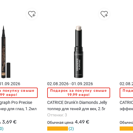
 01.09.2026
02.08.2026 - 01.09.2026
02.08.
а покупку свыше
Подарок за покупку свыше
Пода
,99 евро!
19,99 евро!
graph Pro Precise
CATRICE Drunk'n Diamonds Jelly
CATRIC
нер для глаз, 1.2мл
топпер для теней для век, 2.5г
эффек
Оттенки: 3
9,5мл
3,69 €
4,49 €
а
Обычная цена
Обычна
0
2