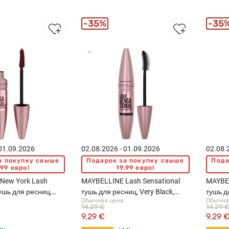
35%
35
 01.09.2026
02.08.2026 - 01.09.2026
02.08.
а покупку свыше
Подарок за покупку свыше
Пода
,99 евро!
19,99 евро!
New York Lash
MAYBELLINE Lash Sensational
MAYBEL
тушь для ресниц,
тушь для ресниц, Very Black,
тушь д
Обычная цена
Обычна
e, 9.5мл
9.5мл
Very Bl
14,29 €
14,29 
9,29 €
9,29 