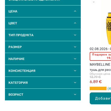
ЦЕНА
ЦВЕТ
ТИП ПРОДУКТА
РАЗМЕР
02.08.2026 -
Подарок з
19
НАЛИЧИЕ
MAYBELLINE 
тушь для рес
КОНСИСТЕНЦИЯ
Обычная цена
10.7мл
13,79 €
6,89 €
КАТЕГОРИЯ
4
BOЗPACТ
Добави