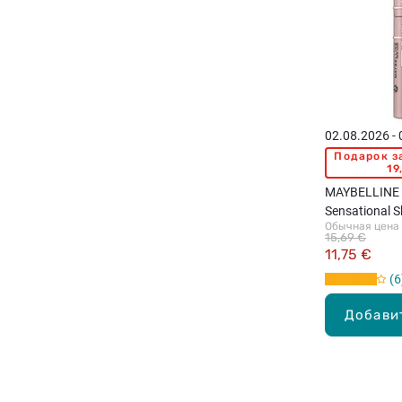
02.08.2026 -
Подарок з
19
MAYBELLINE 
Sensational S
Обычная цена
ресниц, Brow
15,69 €
11,75 €
6
Добави