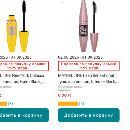
2026 - 01.09.2026
02.08.2026 - 01.09.2026
рок за покупку свыше
Подарок за покупку свыше
19,99 евро!
19,99 евро!
LINE New York Colossal
MAYBELLINE Lash Sensational
ля ресниц, Galm Black,
тушь для ресниц, Intense Black,
я цена
Обычная цена
л
9.5мл
14,29 €
€
9,29 €
8
5
бавить в корзину
Добавить в корзину