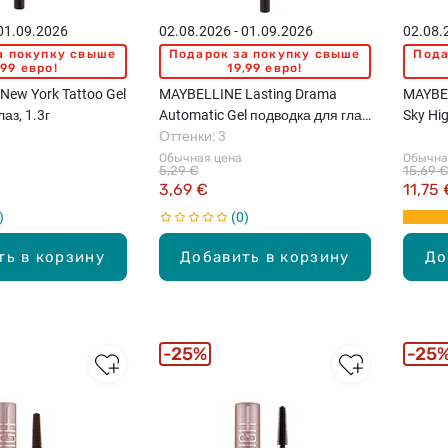
 01.09.2026
02.08.2026 - 01.09.2026
02.08.
а покупку свыше
Подарок за покупку свыше
Пода
,99 евро!
19,99 евро!
ew York Tattoo Gel
MAYBELLINE Lasting Drama
MAYBEL
аз, 1.3г
Automatic Gel подводка для глаз,
Sky Hi
1шт.
Оттенки: 3
Обычная цена
Обычна
5,29 €
15,69 
3,69 €
11,75 
0
ть в корзину
Добавить в корзину
До
25%
25