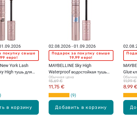
 01.09.2026
02.08.2026 - 01.09.2026
02.08.
а покупку свыше
Подарок за покупку свыше
Пода
,99 евро!
19,99 евро!
New York Lash
MAYBELLINE Sky High
MAYBE
ky High тушь для
Waterproof водостойкая тушь
Glue кл
Обычная цена
Обычна
n, 7.2мл
для ресниц, 6мл
15,69 €
11,99 €
11,75 €
8,99 
9
ть в корзину
Добавить в корзину
До