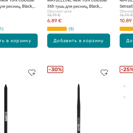
ля ресниц, Black,
36h тушь для ресниц, Black,
Sensat
Обычная цена
Обычна
10мл
ресниц
13,79 €
16,79 €
6,89 €
10,89
1
9
ть в корзину
Добавить в корзину
До
30%
25