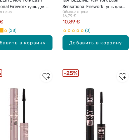
ional Firework тушь для
Sensational Firework тушь для
я цена
Обычная цена
, Very Black, 10мл
ресниц, Electro Black, 10мл
16,79 €
 €
10,89 €
38
0
бавить в корзину
Добавить в корзину
%
25%