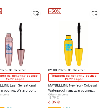
%
50%
2026 - 01.09.2026
02.08.2026 - 01.09.2026
рок за покупку свыше
Подарок за покупку свыше
19,99 евро!
19,99 евро!
LINE Lash Sensational
MAYBELLINE New York Colossal
ля ресниц, Waterproof
Waterproof тушь для ресниц,
я цена
Обычная цена
ack, 9.5мл
Black, 10мл
€
13,79 €
€
6,89 €