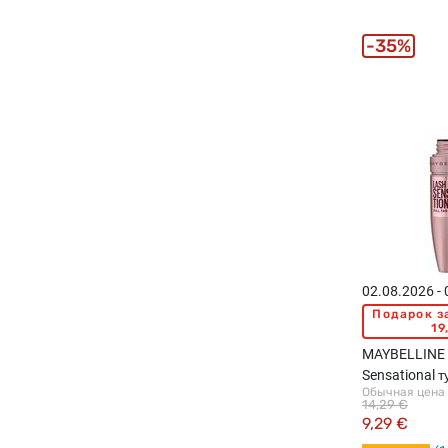
35%
02.08.2026 -
Подарок з
19
MAYBELLINE 
Sensational 
Обычная цена
Burgundy Ros
14,29 €
9,29 €