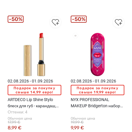
50%
50%
02.08.2026 - 01.09.2026
02.08.2026 - 01.09.2026
Подарок за покупку
Подарок за покупку
свыше 14,99 евро!
свыше 19,99 евро!
ARTDECO Lip Shine Stylo
NYX PROFESSIONAL
блеск для губ - карандаш,
MAKEUP Bridgerton набор
0.5г
Оттенки: 4
для губ, 05 Cherry Courtship,
Berry Of The Ball
Обычная цена
Обычная цена
17,99 €
19,99 €
8,99 €
9,99 €