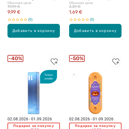
Обычная цена
Обычная цена
для губ, 02 Amethyst Amour,
губ, 01 Hop Into Happiness,
19,99 €
3,39 €
Talk Of The Ton
1.38мл
9,99 €
1,69 €
0
0
Добавить в корзину
Добавить в корзину
40%
50%
Только
онлайн
02.08.2026 - 01.09.2026
02.08.2026 - 01.09.2026
Подарок за покупку
Подарок за покупку