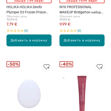
свыше 7,99 евро!
свыше 19,99 евро!
HOLIKA HOLIKA Devil's
NYX PROFESSIONAL
Plumper 03 Frozen Prison
MAKEUP Bridgerton набор
Обычная цена
Обычная цена
Glowy Topper блеск для губ,
для губ, 06 Pout And About,
12,99 €
19,99 €
4г
Toffee Temptation
7,79 €
9,99 €
0
0
Добавить в корзину
Добавить в корзину
50%
40%