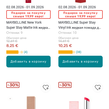
02.08.2026 - 01.09.2026
02.08.2026 - 01.09.2026
Подарок за покупку
Подарок за покупку
свыше 19,99 евро!
свыше 19,99 евро!
MAYBELLINE New York
MAYBELLINE Super Stay
Super Stay Matte Ink жидкая
Vinyl Ink жидкая помада для
губная помада, 5мл
Оттенки: 9
губ, 4,2мл
Оттенки: 10
Обычная цена
Обычная цена
12,69 €
14,69 €
8,25 €
10,25 €
4
38
Добавить в корзину
Добавить в корзину
30%
30%