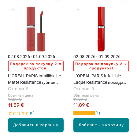
02.08.2026 - 01.09.2026
02.08.2026 - 01.09.2026
Подарок за покупку 2-x
Подарок за покупку 2-x
продуктов!
продуктов!
L`OREAL PARIS Infaillible Le
L`OREAL PARIS Infaillible
Matte Resistance губная
Laque Resistance помада
помада, 5мл
Оттенки: 5
для губ, 4.3мл
Оттенки: 5
Обычная цена
Обычная цена
19,89 €
19,89 €
11,89 €
11,89 €
0
1
Добавить в корзину
Добавить в корзину