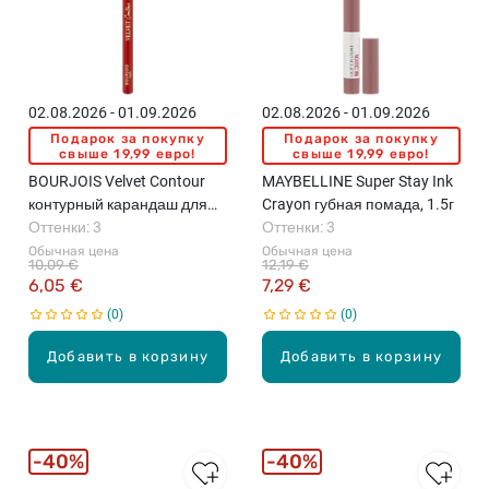
02.08.2026 - 01.09.2026
02.08.2026 - 01.09.2026
Подарок за покупку
Подарок за покупку
свыше 19,99 евро!
свыше 19,99 евро!
BOURJOIS Velvet Contour
MAYBELLINE Super Stay Ink
контурный карандаш для
Crayon губная помада, 1.5г
губ, 1.2г
Оттенки: 3
Оттенки: 3
Обычная цена
Обычная цена
10,09 €
12,19 €
6,05 €
7,29 €
0
0
Добавить в корзину
Добавить в корзину
40%
40%