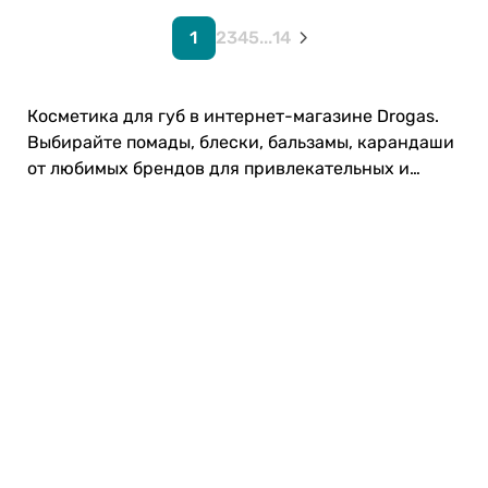
1
2
3
4
5
...
14
Косметика для губ в интернет-магазине Drogas.
Выбирайте помады, блески, бальзамы, карандаши
от любимых брендов для привлекательных и
ухоженных губ! 👄
Карьера в Drogas
ЧЗВ Часто задаваемые вопросы
Правила использования