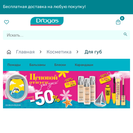
Бесплатная доставка на любую покупку!
0
Главная
Косметика
Для губ
Помады
Бальзамы
Блески
Карандаши