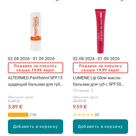
02.08.2026 - 01.09.2026
02.08.2026 - 01.09.2026
Подарок за покупку
Подарок за покупку
свыше 19,99 евро!
свыше 19,99 евро!
ALTERMED Panthenol SPF15
LUMENE Lip Glow масло-
щадящий бальзам для губ,
бальзам для губ с SPF30,
4.3г
10мл
Оттенки: 3
Обычная цена
Обычная цена
6,49 €
15,99 €
3,89 €
9,59 €
16
0
Добавить в корзину
Добавить в корзину