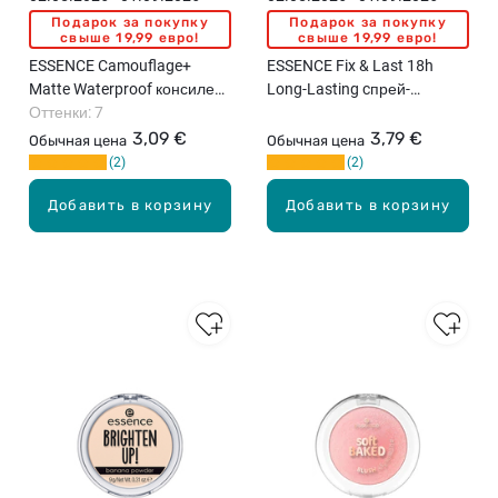
Подарок за покупку
Подарок за покупку
свыше 19,99 евро!
свыше 19,99 евро!
ESSENCE Camouflage+
ESSENCE Fix & Last 18h
Matte Waterproof консилер,
Long-Lasting cпрей-
8мл
Оттенки: 7
фиксатор макияжа, 50мл
3,09 €
3,79 €
Обычная цена
Обычная цена
2
2
Добавить в корзину
Добавить в корзину