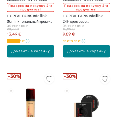
Подарок за покупку 2-x
Подарок за покупку 2-x
продуктов!
продуктов!
L`OREAL PARIS Infaillible
L`OREAL PARIS Infaillible
Skin Ink тональный крем -
24H кремовое
Обычная цена
Обычная цена
консилер, 15мл
контурирующее средство,
20,79 €
15,29 €
2.3г
13,49 €
9,89 €
3
0
Добавить в корзину
Добавить в корзину
30%
30%