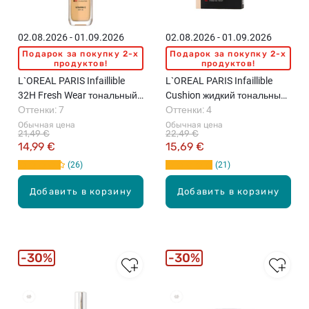
02.08.2026 - 01.09.2026
02.08.2026 - 01.09.2026
Подарок за покупку 2-x
Подарок за покупку 2-x
продуктов!
продуктов!
L`OREAL PARIS Infaillible
L`OREAL PARIS Infaillible
32H Fresh Wear тональный
Cushion жидкий тональный
крем, 30мл
Оттенки: 7
крем-кушон, 11г
Оттенки: 4
Обычная цена
Обычная цена
21,49 €
22,49 €
14,99 €
15,69 €
26
21
Добавить в корзину
Добавить в корзину
30%
30%