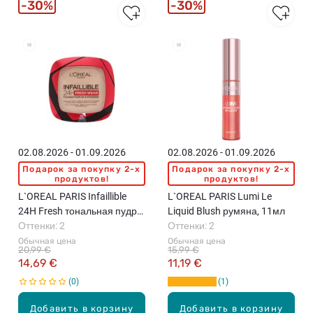
30%
30%
02.08.2026 - 01.09.2026
02.08.2026 - 01.09.2026
Подарок за покупку 2-x
Подарок за покупку 2-x
продуктов!
продуктов!
L`OREAL PARIS Infaillible
L`OREAL PARIS Lumi Le
24H Fresh тональная пудра,
Liquid Blush румяна, 11мл
9г
Оттенки: 2
Оттенки: 2
Обычная цена
Обычная цена
20,99 €
15,99 €
14,69 €
11,19 €
0
1
Добавить в корзину
Добавить в корзину