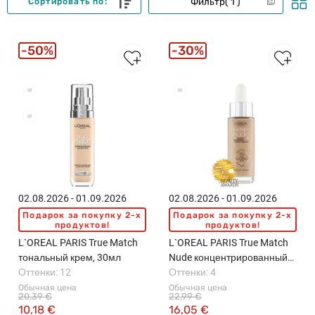
Фильтр
1
Сортировать по:
50%
30%
Бестселлеры
02.08.2026 - 01.09.2026
02.08.2026 - 01.09.2026
Подарок за покупку 2-x
Подарок за покупку 2-x
продуктов!
продуктов!
L`OREAL PARIS True Match
L`OREAL PARIS True Match
тональный крем, 30мл
Nude концентрированный
Оттенки: 12
серум в тональном креме,
Оттенки: 4
30мл
Обычная цена
Обычная цена
20,39 €
22,99 €
10,18 €
16,05 €