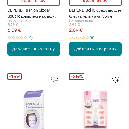
02.08-01.09
02.08-01.09
DEPEND Fashion Size M
DEPEND Gel iQ средство для
Square комплект накладных
блеска гель-лака, 35мл
Обычная цена
Обычная цена
ногтей, 100шт.
8,79 €
2,99 €
6,59 €
2,09 €
0
0
Добавить в корзину
Добавить в корзину
15%
25%