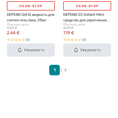
02.08-01.09
02.08-01.09
DEPEND Gel iQ жидкость для
DEPEND O2 Instant Hero
снятия гель-лака, 35мл
средство для укрепления
Обычная цена
Обычная цена
ногтей, 11мл
3,49 €
8,49 €
2,44 €
7,19 €
0
0
Уведомить
Уведомить
1
2
Карьера в Drogas
ЧЗВ Часто задаваемые вопросы