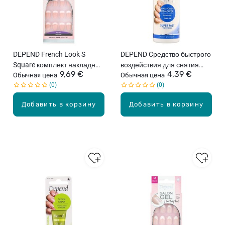
DEPEND French Look S
DEPEND Cредство быстрого
Square комплект накладных
воздействия для снятия
9,69 €
4,39 €
ногтей, 24шт.
Обычная цена
лака для ногтей с
Обычная цена
0
0
дозатором, 125мл
Добавить в корзину
Добавить в корзину