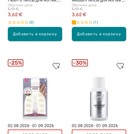
Flexi-Fit типсы для ногтей ,
Medium типсы для ногтей ,
Обычная цена
Обычная цена
55шт.
55шт.
5,19 €
5,19 €
3,62 €
3,62 €
0
1
Добавить в корзину
Добавить в корзину
25%
30%
02.08.2026 - 01.09.2026
02.08.2026 - 01.09.2026