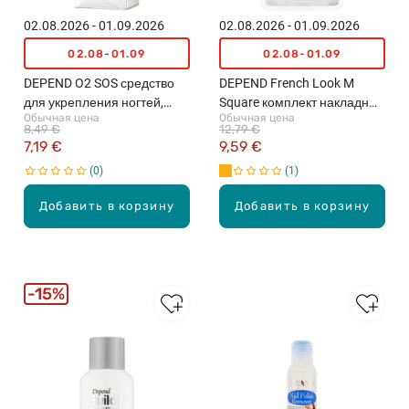
02.08.2026 - 01.09.2026
02.08.2026 - 01.09.2026
02.08-01.09
02.08-01.09
DEPEND O2 SOS средство
DEPEND French Look M
для укрепления ногтей,
Square комплект накладных
Обычная цена
Обычная цена
11мл
ногтей, 100шт.
8,49 €
12,79 €
7,19 €
9,59 €
0
1
Добавить в корзину
Добавить в корзину
15%