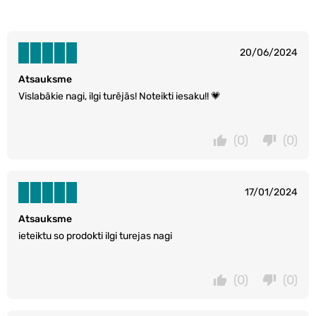
20/06/2024
Atsauksme
Vislabākie nagi, ilgi turējās! Noteikti iesaku!! 💗
(0)
(0)
17/01/2024
Atsauksme
ieteiktu so prodokti ilgi turejas nagi
(0)
(0)