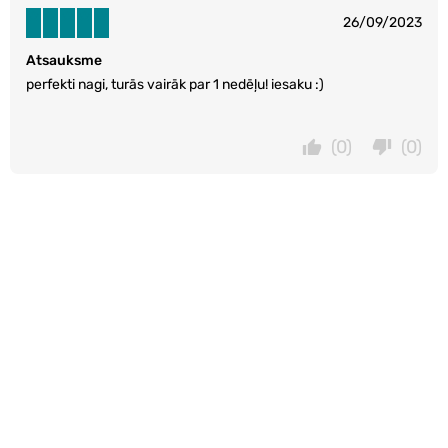
26/09/2023
Atsauksme
perfekti nagi, turās vairāk par 1 nedēļu! iesaku :)
(0)
(0)