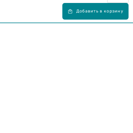
Добавить в корзину
Карьера в Drogas
ЧЗВ Часто задаваемые вопросы
Правила использования
О Drogas
Интернет-магазин