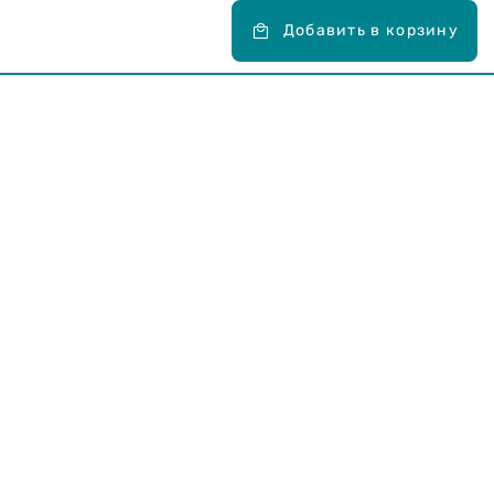
Добавить в корзину
Карьера в Drogas
ЧЗВ Часто задаваемые вопросы
Правила использования
О Drogas
Интернет-магазин