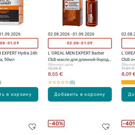
 01.09.2026
02.08.2026 - 01.09.2026
02.08.
.08-01.09
02.08-01.09
 EXPERT Hydra 24h
L`OREAL MEN EXPERT Barber
L`OREA
а, 50мл
Club масло для длинной бороды
Club о
Обычная цена
Обычна
и кожи лица, 30мл
бороды
12,25 €
11,59 €
8,55 €
8,09 
0
ть в корзину
Добавить в корзину
До
40%
40