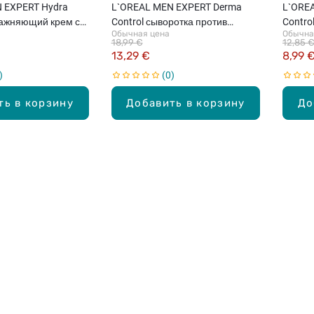
 EXPERT Hydra
L`OREAL MEN EXPERT Derma
L`ORE
лажняющий крем с
Control сыворотка против
Contro
Обычная цена
Обычна
несовершенств кожи, 30мл
несове
18,99 €
12,85 
13,29 €
8,99 
0
ть в корзину
Добавить в корзину
До