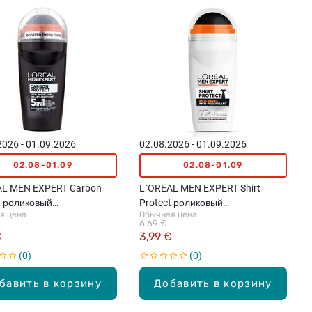
2026 - 01.09.2026
02.08.2026 - 01.09.2026
02.08-01.09
02.08-01.09
AL MEN EXPERT Carbon
L`OREAL MEN EXPERT Shirt
t роликовый
Protect роликовый
я цена
Обычная цена
рспирант, 50мл
антиперспирант, 50мл
6,69 €
€
3,99 €
0
0
бавить в корзину
Добавить в корзину