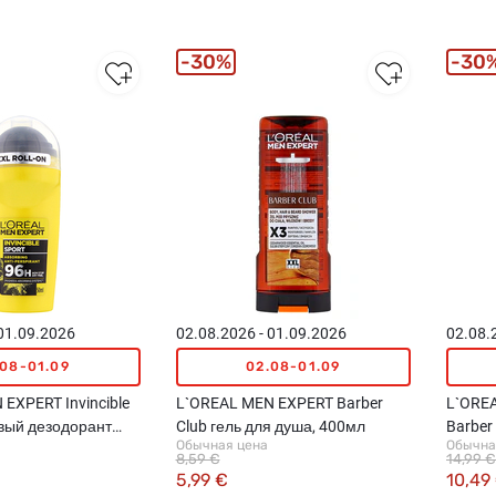
30%
30
 01.09.2026
02.08.2026 - 01.09.2026
02.08.
.08-01.09
02.08-01.09
EXPERT Invincible
L`OREAL MEN EXPERT Barber
L`OREA
овый дезодорант
Club гель для душа, 400мл
Barber
Обычная цена
Обычна
 50мл
сыворо
8,59 €
14,99 €
5,99 €
10,49