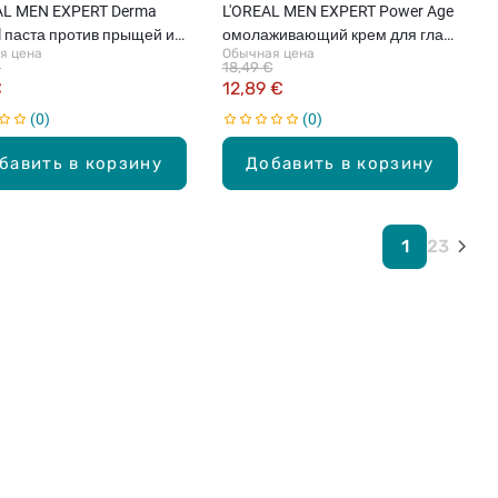
AL MEN EXPERT Derma
L'OREAL MEN EXPERT Power Age
l паста против прыщей и
омолаживающий крем для глаз,
я цена
Обычная цена
ршенств кожи, 45мл
15мл
€
18,49 €
€
12,89 €
0
0
бавить в корзину
Добавить в корзину
1
2
3