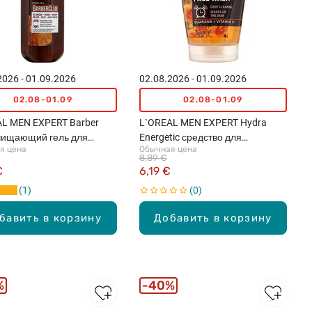
2026 - 01.09.2026
02.08.2026 - 01.09.2026
02.08-01.09
02.08-01.09
L MEN EXPERT Barber
L`OREAL MEN EXPERT Hydra
чищающий гель для
Energetic средство для
я цена
Обычная цена
, лица и волос, 200мл
умывания лица, 100мл
8,89 €
€
6,19 €
1
0
бавить в корзину
Добавить в корзину
%
40%