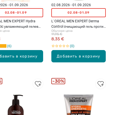
2026 - 01.09.2026
02.08.2026 - 01.09.2026
02.08-01.09
02.08-01.09
AL MEN EXPERT Hydra
L`OREAL MEN EXPERT Derma
tic увлажняющий гелевый
Control oчищающий гель против
я цена
Обычная цена
ля лица, 50мл
несовершенств кожи, 260мл
11,95 €
€
8,35 €
6
0
бавить в корзину
Добавить в корзину
%
30%