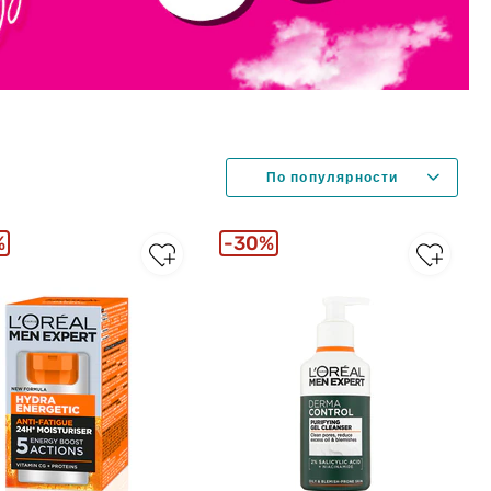
%
30%