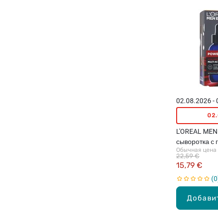
02.08.2026 -
02
L'OREAL MEN
сыворотка с 
Обычная цена
кислотой для
22,59 €
15,79 €
0
Добави