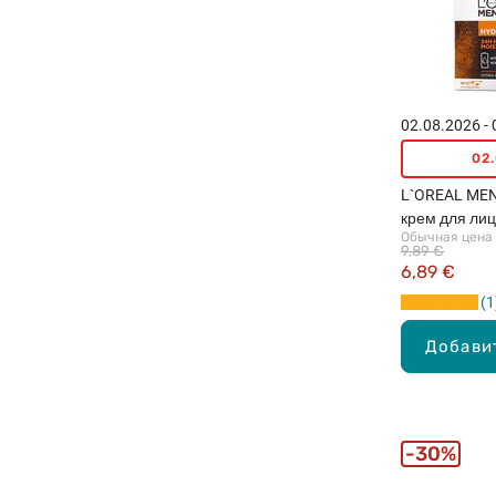
02.08.2026 -
02
L`OREAL MEN
крем для лиц
Обычная цена
9,89 €
6,89 €
1
Добави
30%