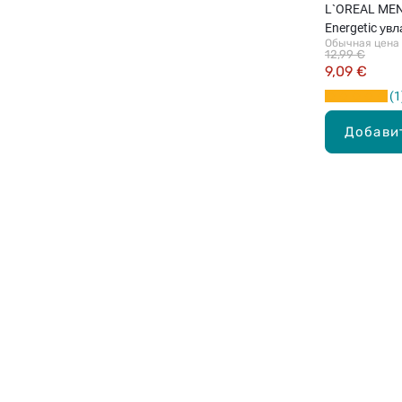
L`OREAL MEN
Energetic ув
Обычная цена
SPF15, 50мл
12,99 €
9,09 €
1
Добави