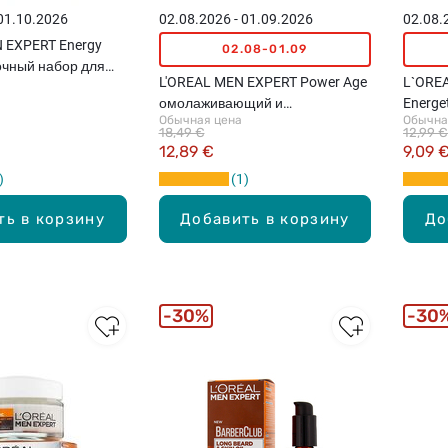
 01.10.2026
02.08.2026 - 01.09.2026
02.08.
 EXPERT Energy
02.08-01.09
очный набор для
L'OREAL MEN EXPERT Power Age
L`ORE
омолаживающий и
Energe
Обычная цена
Обычна
увлажняющий крем для лица,
крем д
18,49 €
12,99 €
50мл
12,89 €
9,09 
1
ть в корзину
Добавить в корзину
До
30%
30