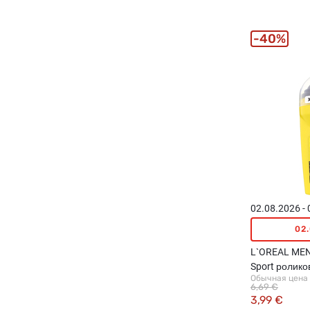
40%
02.08.2026 -
02
L`OREAL MEN 
Sport ролик
Обычная цена
для мужчин,
6,69 €
3,99 €