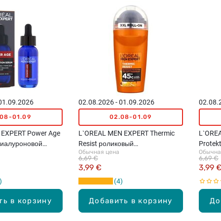
 01.09.2026
02.08.2026 - 01.09.2026
02.08.
.08-01.09
02.08-01.09
 EXPERT Power Age
L`OREAL MEN EXPERT Thermic
L`ORE
гиалуроновой
Resist роликовый
Protek
Обычная цена
Обычна
 лица, 30мл
антиперспирант, 50мл
антипе
6,69 €
6,69 €
3,99 €
3,99 
4
ть в корзину
Добавить в корзину
До