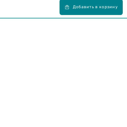
Добавить в корзину
Карьера в Drogas
ЧЗВ Часто задаваемые вопросы
Правила использования
О Drogas
Интернет-магазин