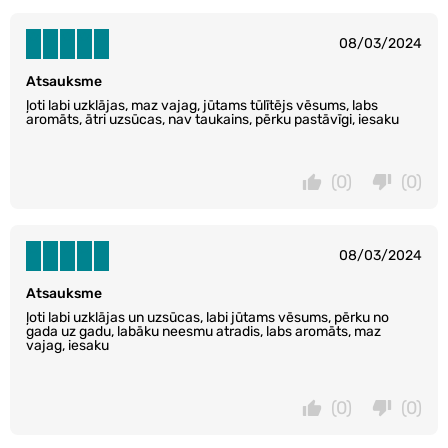
08/03/2024
Atsauksme
ļoti labi uzklājas, maz vajag, jūtams tūlītējs vēsums, labs
aromāts, ātri uzsūcas, nav taukains, pērku pastāvīgi, iesaku
(0)
(0)
08/03/2024
Atsauksme
ļoti labi uzklājas un uzsūcas, labi jūtams vēsums, pērku no
gada uz gadu, labāku neesmu atradis, labs aromāts, maz
vajag, iesaku
(0)
(0)