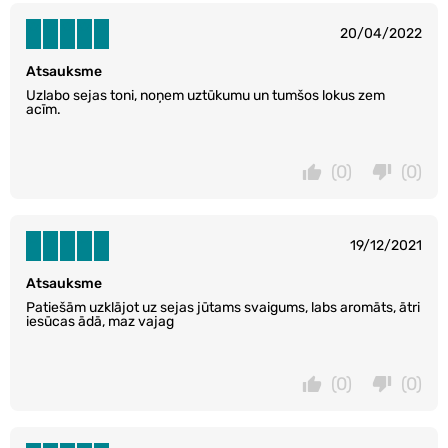
20/04/2022
Atsauksme
Uzlabo sejas toni, noņem uztūkumu un tumšos lokus zem
acīm.
(0)
(0)
19/12/2021
Atsauksme
Patiešām uzklājot uz sejas jūtams svaigums, labs aromāts, ātri
iesūcas ādā, maz vajag
(0)
(0)