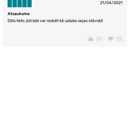
21/04/2021
Atsauksme
Dēls lieto, ļoti labi var redzēt kā uzlabo sejas stāvokli
(0)
(0)