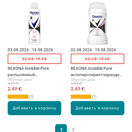
02.08.2026 - 19.08.2026
02.08.2026 - 19.08.2026
02.08-19.08
02.08-19.08
REXONA Invisible Pure
REXONA Invisible Pure
распыляемый
антиперспирант-карандаш,
Обычная цена
Обычная цена
антиперспирант, 150мл
50мл
4,99 €
4,99 €
2,49 €
2,49 €
1
1
Добавить в корзину
Добавить в корзину
1
2