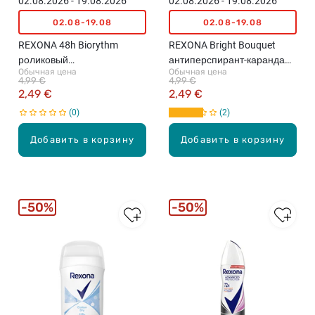
02.08.2026 - 19.08.2026
02.08.2026 - 19.08.2026
02.08-19.08
02.08-19.08
REXONA 48h Biorythm
REXONA Bright Bouquet
роликовый
антиперспирант-карандаш,
Обычная цена
Обычная цена
антиперспирант, 50мл
50мл
4,99 €
4,99 €
2,49 €
2,49 €
0
2
Добавить в корзину
Добавить в корзину
50%
50%