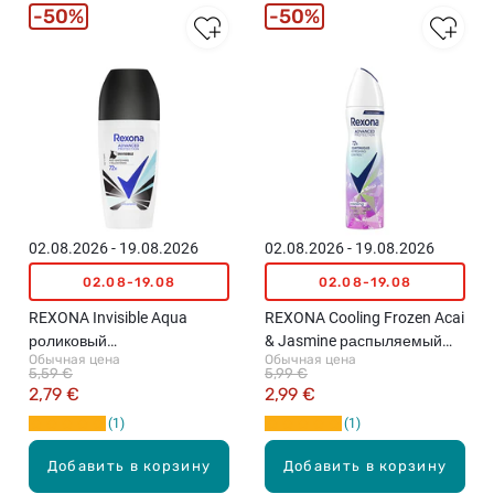
50%
50%
02.08.2026 - 19.08.2026
02.08.2026 - 19.08.2026
02.08-19.08
02.08-19.08
REXONA Invisible Aqua
REXONA Cooling Frozen Acai
роликовый
& Jasmine распыляемый
Обычная цена
Обычная цена
антиперспирант, 50мл
антиперспирант, 150мл
5,59 €
5,99 €
2,79 €
2,99 €
1
1
Добавить в корзину
Добавить в корзину