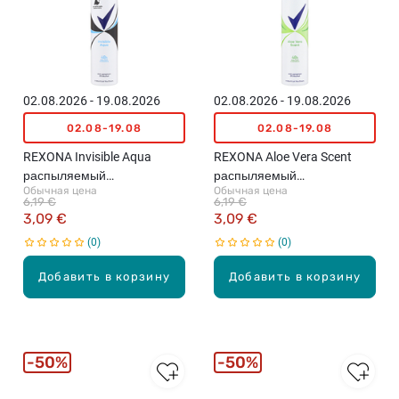
02.08.2026 - 19.08.2026
02.08.2026 - 19.08.2026
02.08-19.08
02.08-19.08
REXONA Invisible Aqua
REXONA Aloe Vera Scent
распыляемый
распыляемый
Обычная цена
Обычная цена
антиперспирант, 200мл
антиперспирант, 200мл
6,19 €
6,19 €
3,09 €
3,09 €
0
0
Добавить в корзину
Добавить в корзину
50%
50%