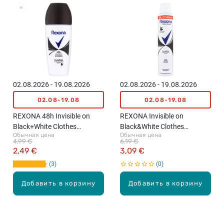
02.08.2026 - 19.08.2026
02.08.2026 - 19.08.2026
02.08-19.08
02.08-19.08
REXONA 48h Invisible on
REXONA Invisible on
Black+White Clothes
Black&White Clothes
Обычная цена
Обычная цена
роликовый
распыляемый
4,99 €
6,19 €
антиперспирант, 50мл
антиперспирант, 200мл
2,49 €
3,09 €
3
0
Добавить в корзину
Добавить в корзину