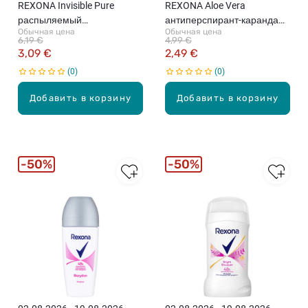
REXONA Invisible Pure
REXONA Aloe Vera
распыляемый
антиперспирант-карандаш,
Обычная цена
Обычная цена
антиперспирант, 200мл
50мл
6,19 €
4,99 €
3,09 €
2,49 €
0
0
Добавить в корзину
Добавить в корзину
50%
50%