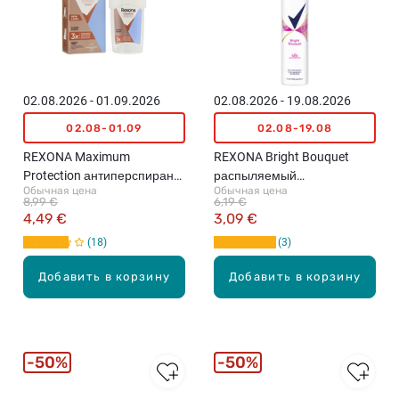
02.08.2026 - 01.09.2026
02.08.2026 - 19.08.2026
02.08-01.09
02.08-19.08
REXONA Maximum
REXONA Bright Bouquet
Protection антиперспирант-
распыляемый
Обычная цена
Обычная цена
карандаш, 45мл
антиперспирант, 200мл
8,99 €
6,19 €
4,49 €
3,09 €
18
3
Добавить в корзину
Добавить в корзину
50%
50%