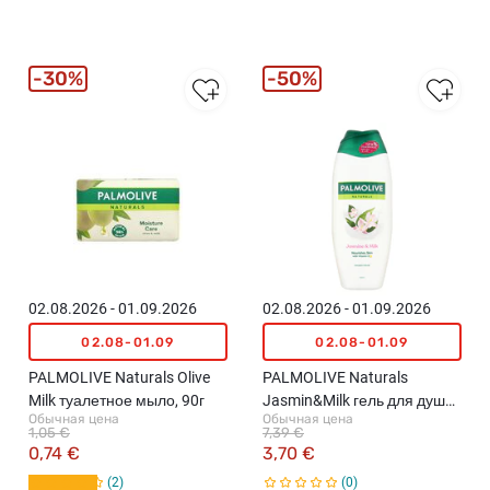
30%
50%
02.08.2026 - 01.09.2026
02.08.2026 - 01.09.2026
02.08-01.09
02.08-01.09
PALMOLIVE Naturals Olive
PALMOLIVE Naturals
Milk туалетное мыло, 90г
Jasmin&Milk гель для душа,
Обычная цена
Обычная цена
500мл
1,05 €
7,39 €
0,74 €
3,70 €
2
0