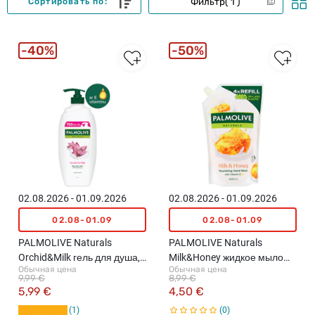
Фильтр
1
Сортировать по:
40%
50%
02.08.2026 - 01.09.2026
02.08.2026 - 01.09.2026
02.08-01.09
02.08-01.09
PALMOLIVE Naturals
PALMOLIVE Naturals
Orchid&Milk гель для душа,
Milk&Honey жидкое мыло
Обычная цена
Обычная цена
750мл
для рук, наполнитель,
9,99 €
8,99 €
1000мл
5,99 €
4,50 €
1
0