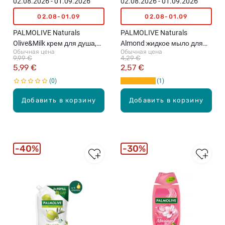
02.08.2026 - 01.09.2026
02.08.2026 - 01.09.2026
02.08-01.09
02.08-01.09
PALMOLIVE Naturals
PALMOLIVE Naturals
Olive&Milk крем для душа,
Almond жидкое мыло для
Обычная цена
Обычная цена
750мл
рук, наполнитель, 500мл
9,99 €
4,29 €
5,99 €
2,57 €
0
1
Добавить в корзину
Добавить в корзину
40%
30%