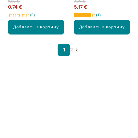
1,05 €
7,39 €
0,74 €
5,17 €
0
1
Добавить в корзину
Добавить в корзину
1
2
Карьера в Drogas
ЧЗВ Часто задаваемые вопросы
Правила использования