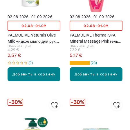
02.08.2026 - 01.09.2026
02.08.2026 - 01.09.2026
02.08-01.09
02.08-01.09
PALMOLIVE Naturals Olive
PALMOLIVE Thermal SPA
Milk жидкое мыло для рук,
Mineral Massage Pink гель
Обычная цена
Обычная цена
наполнитель, 500мл
для душа, 500мл
4,29 €
7,39 €
2,57 €
5,17 €
0
23
Добавить в корзину
Добавить в корзину
30%
30%