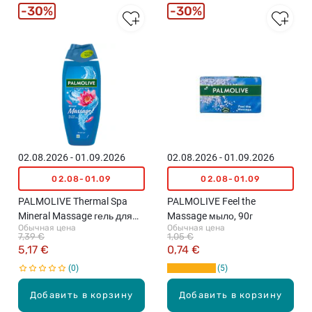
30%
30%
02.08.2026 - 01.09.2026
02.08.2026 - 01.09.2026
02.08-01.09
02.08-01.09
PALMOLIVE Thermal Spa
PALMOLIVE Feel the
Mineral Massage гель для
Massage мыло, 90г
Обычная цена
Обычная цена
душа, 500мл
7,39 €
1,05 €
5,17 €
0,74 €
0
5
Добавить в корзину
Добавить в корзину